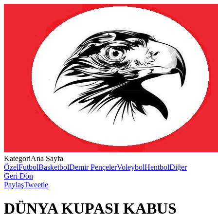
Kategori
Ana Sayfa
Özel
Futbol
Basketbol
Demir Pençeler
Voleybol
Hentbol
Diğer
Geri Dön
Paylaş
Tweetle
DÜNYA KUPASI KABUS