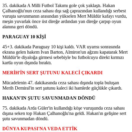
35. dakikada A Milli Futbol Takımı gole çok yaklaştı. Hakan
Çalhanoğlu'nun ceza sahası dışı sağ çaprazından kullandığı serbest
vuruşta savunmanın arasından yükselen Mert Müldür kafayı vurdu,
meşin yuvarlak önce üst direğe ardından yan direğe çarpıp oyun
alanına geri döndü.
PARAGUAY 10 KİŞİ
45+3. dakikada Paraguay 10 kişi kaldı. VAR uyarısı sonrasında
ekrana gelen hakem Ivan Barton, Almiron'un ağzını kapatarak Mert
Müldür'le diyaloğa girmesi sebebiyle bu futbolcuyu direkt kırmızı
kartla oyun dışında bıraktı.
MERİH'İN SERT ŞUTUNU KALECİ ÇIKARDI
Mücadelenin 47. dakikasında ceza sahası dışında topla buluşan
Merih Demiral'in sert şutunu kaleci iki hamlede güçlükle çıkardı.
HAKAN'IN ŞUTU SAVUNMADAN DÖNDÜ
75. dakikada Arda Güler'in kullandığı köşe vuruşunda ceza sahası
dışına seken top Hakan Çalhanoğlu'na geldi. Hakan'ın gelişine sert
şutu savunmadan döndü.
DÜNYA KUPASI'NA VEDA ETTİK