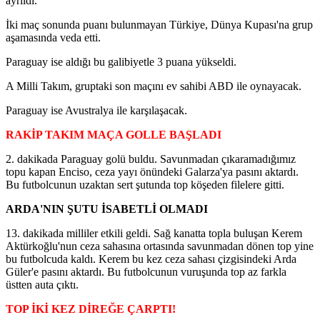
ayrıldı.
İki maç sonunda puanı bulunmayan Türkiye, Dünya Kupası'na grup
aşamasında veda etti.
Paraguay ise aldığı bu galibiyetle 3 puana yükseldi.
A Milli Takım, gruptaki son maçını ev sahibi ABD ile oynayacak.
Paraguay ise Avustralya ile karşılaşacak.
RAKİP TAKIM MAÇA GOLLE BAŞLADI
2. dakikada Paraguay golü buldu. Savunmadan çıkaramadığımız
topu kapan Enciso, ceza yayı önündeki Galarza'ya pasını aktardı.
Bu futbolcunun uzaktan sert şutunda top köşeden filelere gitti.
ARDA'NIN ŞUTU İSABETLİ OLMADI
13. dakikada milliler etkili geldi. Sağ kanatta topla buluşan Kerem
Aktürkoğlu'nun ceza sahasına ortasında savunmadan dönen top yine
bu futbolcuda kaldı. Kerem bu kez ceza sahası çizgisindeki Arda
Güler'e pasını aktardı. Bu futbolcunun vuruşunda top az farkla
üstten auta çıktı.
TOP İKİ KEZ DİREĞE ÇARPTI!