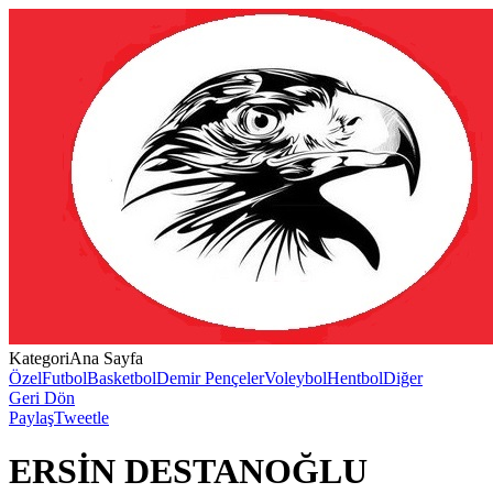
Kategori
Ana Sayfa
Özel
Futbol
Basketbol
Demir Pençeler
Voleybol
Hentbol
Diğer
Geri Dön
Paylaş
Tweetle
ERSİN DESTANOĞLU