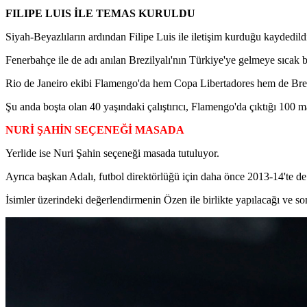
FILIPE LUIS İLE TEMAS KURULDU
Siyah-Beyazlıların ardından Filipe Luis ile iletişim kurduğu kaydedild
Fenerbahçe ile de adı anılan Brezilyalı'nın Türkiye'ye gelmeye sıcak ba
Rio de Janeiro ekibi Flamengo'da hem Copa Libertadores hem de Brezil
Şu anda boşta olan 40 yaşındaki çalıştırıcı, Flamengo'da çıktığı 100 m
NURİ ŞAHİN SEÇENEĞİ MASADA
Yerlide ise Nuri Şahin seçeneği masada tutuluyor.
Ayrıca başkan Adalı, futbol direktörlüğü için daha önce 2013-14'te de
İsimler üzerindeki değerlendirmenin Özen ile birlikte yapılacağı ve so