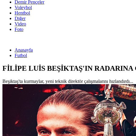
Demir Pençeler
Voleybol
Hentbol
Diğer
Video
Foto
Anasayfa
Futbol
FİLİPE LUİS BEŞİKTAŞ'IN RADARINA 
Beşiktaş'ta kurmaylar, yeni teknik direktör çalışmalarını hızlandırdı...