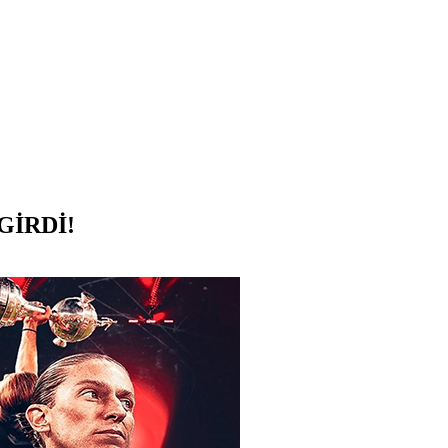
GİRDİ!