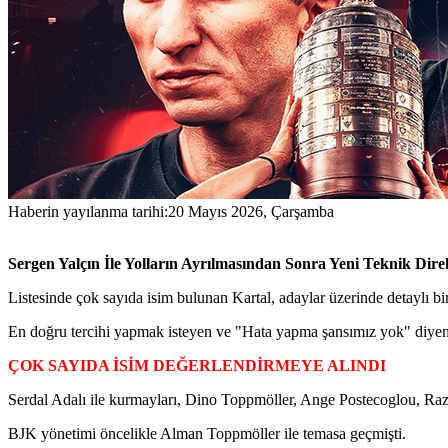
Haberin yayılanma tarihi:
20 Mayıs 2026, Çarşamba
Sergen Yalçın İle Yolların Ayrılmasından Sonra Yeni Teknik Dir
Listesinde çok sayıda isim bulunan Kartal, adaylar üzerinde detaylı bir
En doğru tercihi yapmak isteyen ve "Hata yapma şansımız yok" diyen 
ÇOK SAYIDA İSİM DEĞERLENDİRMEYE ALINDI
Serdal Adalı ile kurmayları, Dino Toppmöller, Ange Postecoglou, Raz
BJK yönetimi öncelikle Alman Toppmöller ile temasa geçmişti.