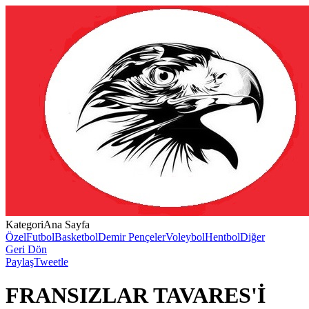
Kategori
Ana Sayfa
Özel
Futbol
Basketbol
Demir Pençeler
Voleybol
Hentbol
Diğer
Geri Dön
Paylaş
Tweetle
FRANSIZLAR TAVARES'İ