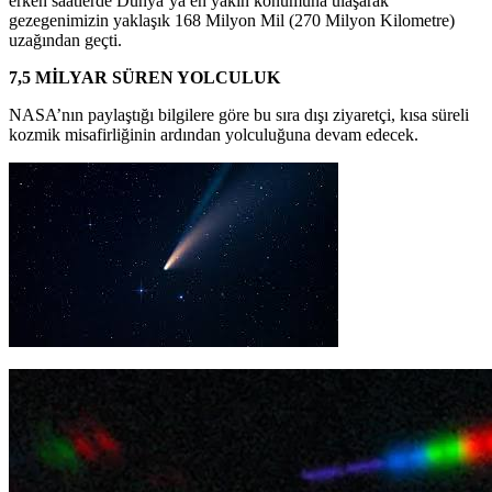
erken saatlerde Dünya’ya en yakın konumuna ulaşarak
gezegenimizin yaklaşık 168 Milyon Mil (270 Milyon Kilometre)
uzağından geçti.
7,5 MİLYAR SÜREN YOLCULUK
NASA’nın paylaştığı bilgilere göre bu sıra dışı ziyaretçi, kısa süreli
kozmik misafirliğinin ardından yolculuğuna devam edecek.