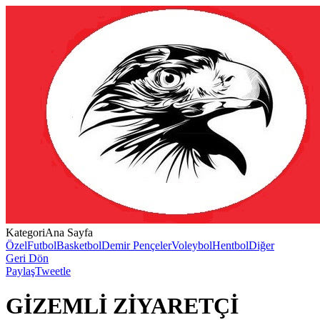
Kategori
Ana Sayfa
Özel
Futbol
Basketbol
Demir Pençeler
Voleybol
Hentbol
Diğer
Geri Dön
Paylaş
Tweetle
GİZEMLİ ZİYARETÇİ