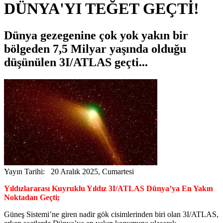
DÜNYA'YI TEĞET GEÇTİ!
Dünya gezegenine çok yok yakın bir
bölgeden 7,5 Milyar yaşında olduğu
düşünülen 3I/ATLAS geçti...
Yayın Tarihi: 20 Aralık 2025, Cumartesi
Yıldızlararası Kuyruklu Yıldız 3I/ATLAS Dünya’ya En Yakın
Noktadan Geçti;
Güneş Sistemi’ne giren nadir gök cisimlerinden biri olan 3I/ATLAS,