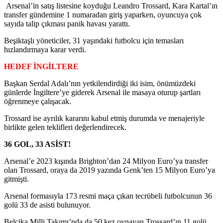
Arsenal’in satış listesine koyduğu Leandro Trossard, Kara Kartal’ın
transfer gündemine 1 numaradan giriş yaparken, oyuncuya çok
sayıda talip çıkması panik havası yarattı.
Beşiktaşlı yöneticiler, 31 yaşındaki futbolcu için temasları
hızlandırmaya karar verdi.
HEDEF İNGİLTERE
Başkan Serdal Adalı’nın yetkilendirdiği iki isim, önümüzdeki
günlerde İngiltere’ye giderek Arsenal ile masaya oturup şartları
öğrenmeye çalışacak.
Trossard ise ayrılık kararını kabul etmiş durumda ve menajeriyle
birlikte gelen teklifleri değerlendirecek.
36 GOL, 33 ASİST!
Arsenal’e 2023 kışında Brighton’dan 24 Milyon Euro’ya transfer
olan Trossard, oraya da 2019 yazında Genk’ten 15 Milyon Euro’ya
gitmişti.
Arsenal formasıyla 173 resmi maça çıkan tecrübeli futbolcunun 36
golü 33 de asisti bulunuyor.
Belçika Milli Takımı’nda da 50 kez oynayan Trossard’ın 11 golü