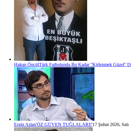
Hakan Öncül
Türk Futbolunda Bu Kadar ''Kirlenmek Güzel'' D
Ergin Aslan
'ÖZ GÜVEN TUĞLALARI!'
17 Şubat 2026, Salı