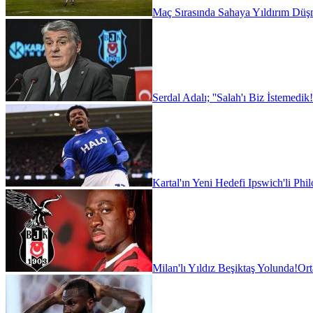
Maç Sırasında Sahaya Yıldırım Düşm
Serdal Adalı; ''Salah'ı Biz İstemedik!
Kartal'ın Yeni Hedefi Ipswich'li Phi
Milan'lı Yıldız Beşiktaş Yolunda!
Ort