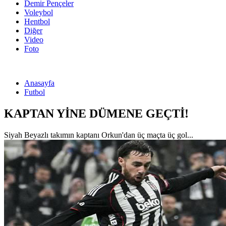
Demir Pençeler
Voleybol
Hentbol
Diğer
Video
Foto
Anasayfa
Futbol
KAPTAN YİNE DÜMENE GEÇTİ!
Siyah Beyazlı takımın kaptanı Orkun'dan üç maçta üç gol...