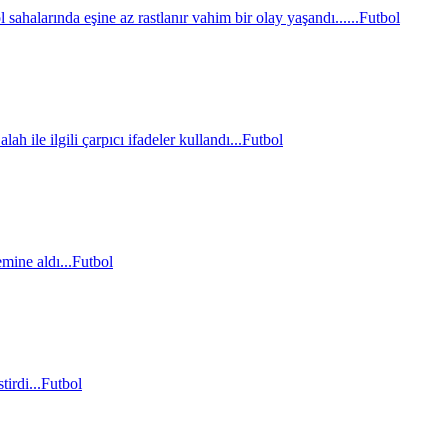
sahalarında eşine az rastlanır vahim bir olay yaşandı......
Futbol
le ilgili çarpıcı ifadeler kullandı...
Futbol
mine aldı...
Futbol
irdi...
Futbol