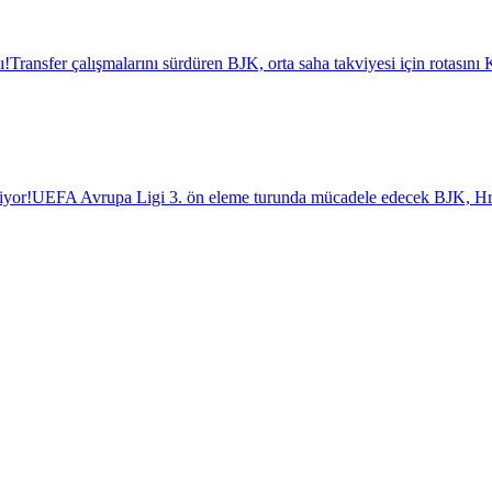
ı!
Transfer çalışmalarını sürdüren BJK, orta saha takviyesi için rotasını K
iyor!
UEFA Avrupa Ligi 3. ön eleme turunda mücadele edecek BJK, Hrade