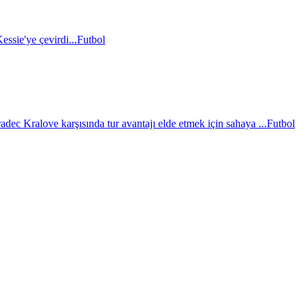
essie'ye çevirdi...
Futbol
c Kralove karşısında tur avantajı elde etmek için sahaya ...
Futbol