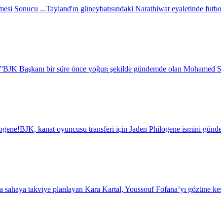
esi Sonucu ...
Tayland'ın güneybatısındaki Narathiwat eyaletinde futbol 
''
BJK Başkanı bir süre önce yoğun şekilde gündemde olan Mohamed Salah i
logene!
BJK, kanat oyuncusu transferi için Jaden Philogene ismini günde
a sahaya takviye planlayan Kara Kartal, Youssouf Fofana’yı gözüne kest