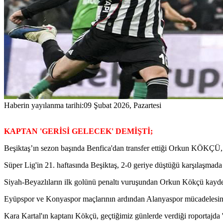
Haberin yayılanma tarihi:
09 Şubat 2026, Pazartesi
KAPTAN 'GERİSİ GELECEK' DEMİŞTİ;
Beşiktaş’ın sezon başında Benfica'dan transfer ettiği Orkun KÖKÇÜ, 
Süper Lig'in 21. haftasında Beşiktaş, 2-0 geriye düştüğü karşılaşmada
Siyah-Beyazlıların ilk golünü penaltı vuruşundan Orkun Kökçü kaydet
Eyüpspor ve Konyaspor maçlarının ardından Alanyaspor mücadelesinde d
Kara Kartal'ın kaptanı Kökçü, geçtiğimiz günlerde verdiği roportajda ''İ