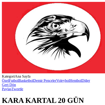
Kategori
Ana Sayfa
Özel
Futbol
Basketbol
Demir Pençeler
Voleybol
Hentbol
Diğer
Geri Dön
Paylaş
Tweetle
KARA KARTAL 20 GÜN