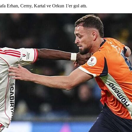
afa Erhan, Cerny, Kartal ve Orkun 1'er gol attı.