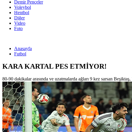
Demir Pençeler
Voleybol
Hentbol
Diğer
Video
Foto
Anasayfa
Futbol
KARA KARTAL PES ETMİYOR!
80-90 dakikalar arasında ve uzatmalarda ağları 9 kez sarsan Beşiktaş,