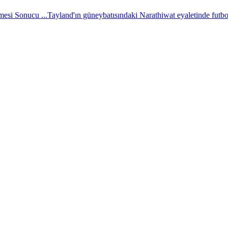
esi Sonucu ...
Tayland'ın güneybatısındaki Narathiwat eyaletinde futbol 