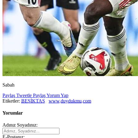
Sabah
Paylaş
Tweetle
Paylaş
Yorum Yap
Etiketler:
BEŞİKTAŞ
www.duydukmu.com
Yorumlar
Adınız Soyadınız:
E-Postanız: