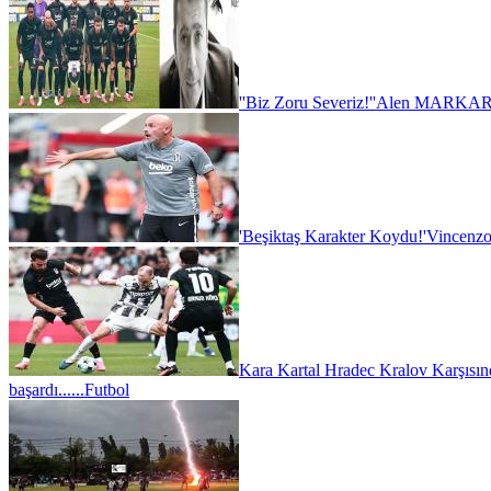
''Biz Zoru Severiz!''
Alen MARKARY
'Beşiktaş Karakter Koydu!'
Vincenzo
Kara Kartal Hradec Kralov Karşısın
başardı......
Futbol