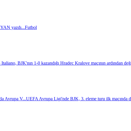
AN yazdı...
Futbol
 Italiano, BJK'nın 1-0 kazandığı Hradec Kralove maçının ardından değ
da Avrupa V...
UEFA Avrupa Ligi'nde BJK, 3. eleme turu ilk maçında d