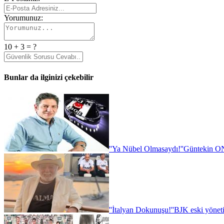
Yorumunuz:
10 + 3 = ?
Bunlar da ilginizi çekebilir
''Ya Nübel Olmasaydı!''
Güntekin ON
''İtalyan Dokunuşu!''
BJK eski yönet