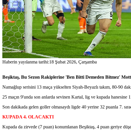
Haberin yayılanma tarihi:
18 Şubat 2026, Çarşamba
Beşiktaş, Bu Sezon Rakiplerine 'Ben Bitti Demeden Bitmez' Mott
Namağlup serisini 13 maça yükselten Siyah-Beyazlı takım, 80-90 dakik
25 maçın 9'unda son anlarda sevinen Kartal, lig ve kupada hanesine 1
Son dakikada gelen goller olmasaydı ligde 40 yerine 32 puanla 7. sır
KUPADA 4. OLACAKTI
Kupada da zirvede (7 puan) konumlanan Beşiktaş, 4 puan geriye düşer