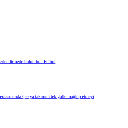
erlendirmede bulundu....
Futbol
eplasmanda Çekya takımını tek golle mağlup etmeyi