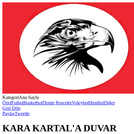
Kategori
Ana Sayfa
Özel
Futbol
Basketbol
Demir Pençeler
Voleybol
Hentbol
Diğer
Geri Dön
Paylaş
Tweetle
KARA KARTAL'A DUVAR