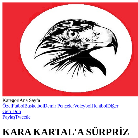
Kategori
Ana Sayfa
Özel
Futbol
Basketbol
Demir Pençeler
Voleybol
Hentbol
Diğer
Geri Dön
Paylaş
Tweetle
KARA KARTAL'A SÜRPRİZ