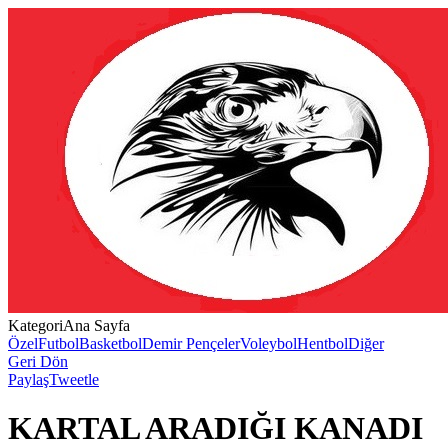
Kategori
Ana Sayfa
Özel
Futbol
Basketbol
Demir Pençeler
Voleybol
Hentbol
Diğer
Geri Dön
Paylaş
Tweetle
KARTAL ARADIĞI KANADI