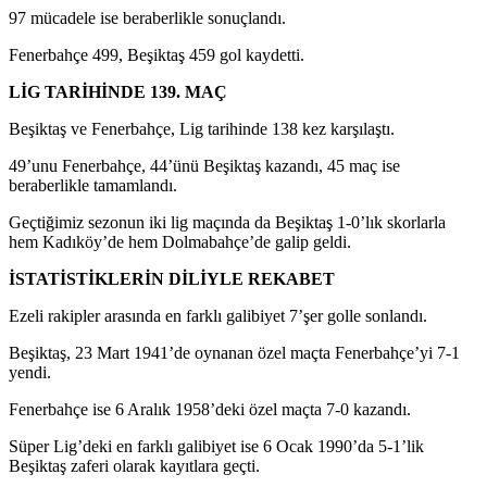
97 mücadele ise beraberlikle sonuçlandı.
Fenerbahçe 499, Beşiktaş 459 gol kaydetti.
LİG TARİHİNDE 139. MAÇ
Beşiktaş ve Fenerbahçe, Lig tarihinde 138 kez karşılaştı.
49’unu Fenerbahçe, 44’ünü Beşiktaş kazandı, 45 maç ise
beraberlikle tamamlandı.
Geçtiğimiz sezonun iki lig maçında da Beşiktaş 1-0’lık skorlarla
hem Kadıköy’de hem Dolmabahçe’de galip geldi.
İSTATİSTİKLERİN DİLİYLE REKABET
Ezeli rakipler arasında en farklı galibiyet 7’şer golle sonlandı.
Beşiktaş, 23 Mart 1941’de oynanan özel maçta Fenerbahçe’yi 7-1
yendi.
Fenerbahçe ise 6 Aralık 1958’deki özel maçta 7-0 kazandı.
Süper Lig’deki en farklı galibiyet ise 6 Ocak 1990’da 5-1’lik
Beşiktaş zaferi olarak kayıtlara geçti.