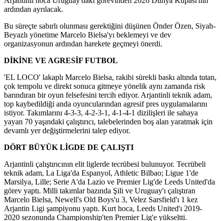
Arjantinli hoca Uruguay'daki görevinden 2026 Dünya Kupası'nın
ardından ayrılacak.
Bu süreçte sabırlı olunması gerektiğini düşünen Önder Özen, Siyah-
Beyazlı yönetime Marcelo Bielsa'yı beklemeyi ve dev
organizasyonun ardından harekete geçmeyi önerdi.
DİKİNE VE AGRESİF FUTBOL
'EL LOCO' lakaplı Marcelo Bielsa, rakibi sürekli baskı altında tutan,
çok tempolu ve direkt sonuca gitmeye yönelik aynı zamanda risk
barındıran bir oyun felsefesini tercih ediyor. Arjantinli teknik adam,
top kaybedildiği anda oyuncularından agresif pres uygulamalarını
istiyor. Takımlarını 4-3-3, 4-2-3-1, 4-1-4-1 dizilişleri ile sahaya
yayan 70 yaşındaki çalıştırıcı, talebelerinden boş alan yaratmak için
devamlı yer değiştirmelerini talep ediyor.
DÖRT BÜYÜK LİGDE DE ÇALIŞTI
Arjantinli çalıştırıcının elit liglerde tecrübesi bulunuyor. Tecrübeli
teknik adam, La Liga'da Espanyol, Athletic Bilbao; Ligue 1'de
Marsilya, Lille; Serie A'da Lazio ve Premier Lig'de Leeds United'da
görev yaptı. Milli takımlar bazında Şili ve Uruguay'ı çalıştıran
Marcelo Bielsa, Newell's Old Boys'u 3, Velez Sarsfield'ı 1 kez
Arjantin Ligi şampiyonu yaptı. Kurt hoca, Leeds United'ı 2019-
2020 sezonunda Championship'ten Premier Lig'e yükseltti.