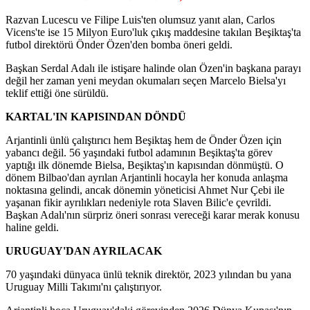
Razvan Lucescu ve Filipe Luis'ten olumsuz yanıt alan, Carlos
Vicens'te ise 15 Milyon Euro'luk çıkış maddesine takılan Beşiktaş'ta
futbol direktörü Önder Özen'den bomba öneri geldi.
Başkan Serdal Adalı ile istişare halinde olan Özen'in başkana parayı
değil her zaman yeni meydan okumaları seçen Marcelo Bielsa'yı
teklif ettiği öne sürüldü.
KARTAL'IN KAPISINDAN DÖNDÜ
Arjantinli ünlü çalıştırıcı hem Beşiktaş hem de Önder Özen için
yabancı değil. 56 yaşındaki futbol adamının Beşiktaş'ta görev
yaptığı ilk dönemde Bielsa, Beşiktaş'ın kapısından dönmüştü. O
dönem Bilbao'dan ayrılan Arjantinli hocayla her konuda anlaşma
noktasına gelindi, ancak dönemin yöneticisi Ahmet Nur Çebi ile
yaşanan fikir ayrılıkları nedeniyle rota Slaven Bilic'e çevrildi.
Başkan Adalı'nın sürpriz öneri sonrası vereceği karar merak konusu
haline geldi.
URUGUAY'DAN AYRILACAK
70 yaşındaki dünyaca ünlü teknik direktör, 2023 yılından bu yana
Uruguay Milli Takımı'nı çalıştırıyor.