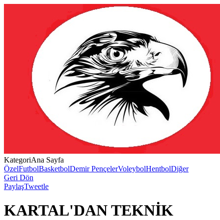
Kategori
Ana Sayfa
Özel
Futbol
Basketbol
Demir Pençeler
Voleybol
Hentbol
Diğer
Geri Dön
Paylaş
Tweetle
KARTAL'DAN TEKNİK