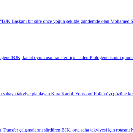
''
BJK Başkanı bir süre önce yoğun şekilde gündemde olan Mohamed Salah i
logene!
BJK, kanat oyuncusu transferi için Jaden Philogene ismini günde
a sahaya takviye planlayan Kara Kartal, Youssouf Fofana’yı gözüne kest
ı!
Transfer çalışmalarını sürdüren BJK, orta saha takviyesi için rotasını K