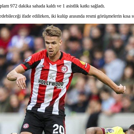
am 972 dakika sahada kaldı ve 1 asistlik katkı sağladı.
edebileceği ifade edilirken, iki kulüp arasında resmi görüşmelerin kısa 