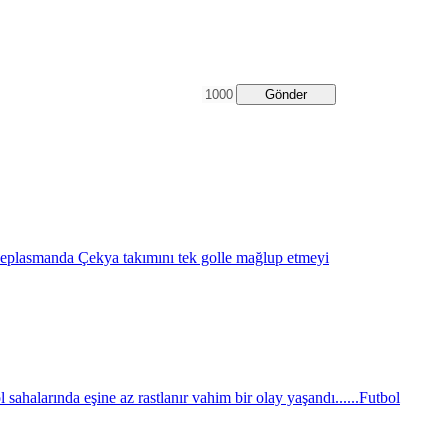
Gönder
eplasmanda Çekya takımını tek golle mağlup etmeyi
sahalarında eşine az rastlanır vahim bir olay yaşandı......
Futbol