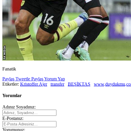
Fanatik
Paylaş
Tweetle
Paylaş
Yorum Yap
Etiketler:
Kristoffer Ajer
transfer
BEŞİKTAŞ
www.duydukmu.c
Yorumlar
Adınız Soyadınız:
E-Postanız:
Yorumunuz: