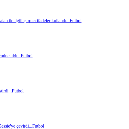
le ilgili çarpıcı ifadeler kullandı...
Futbol
mine aldı...
Futbol
irdi...
Futbol
essie'ye çevirdi...
Futbol