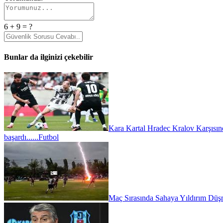
6 + 9 = ?
Bunlar da ilginizi çekebilir
Kara Kartal Hradec Kralov Karşısın
başardı......
Futbol
Maç Sırasında Sahaya Yıldırım Düşm