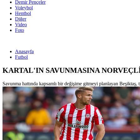
Demir Pençeler
Voleybol
Hentbol
Diğer
Video
Foto
Anasayfa
Futbol
KARTAL'IN SAVUNMASINA NORVEÇLİ
Savunma hattında kapsamlı bir değişime gitmeyi planlayan Beşiktaş, tra