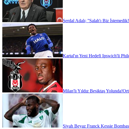
Serdal Adalı; ''Salah'ı Biz İstemedik!
Kartal'ın Yeni Hedefi Ipswich'li Phi
Milan'lı Yıldız Beşiktaş Yolunda!
Ort
Siyah Beyaz Franck Kessie Bombas