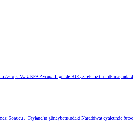
da Avrupa V...
UEFA Avrupa Ligi'nde BJK, 3. eleme turu ilk maçında d
esi Sonucu ...
Tayland'ın güneybatısındaki Narathiwat eyaletinde futbol 