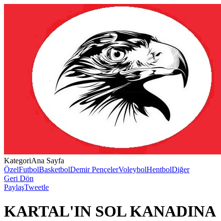
Kategori
Ana Sayfa
Özel
Futbol
Basketbol
Demir Pençeler
Voleybol
Hentbol
Diğer
Geri Dön
Paylaş
Tweetle
KARTAL'IN SOL KANADINA