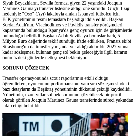
Siyah Beyazlıların, Sevilla forması giyen 22 yaşındaki Joaquin
Martinez Gauna'yı transfer listesine aldığı öne sürüldü. Güçlü fiziği
nedeniyle "Oso" (Ayı) lakabıyla anılan İspanyol futbolcu için
BJK yönetiminin resmi temaslara başladığı iddia edildi. Başkan
Serdal Adalı'nın, Vlachodimos ve Pavlidis transfer görüşmeleri
kapsamında bulunduğu İspanya'da genç oyuncu için de girişimlerde
bulunduğu belirtildi. Başkan Adalı Sevilla'ya bonuslar hariç 5
Milyon Euro değerinde teklif sunduğu ifade edilirken, Fransız ekibi
Strasbourg'un da transfer yarışında yer aldığı aktarıldı. 2027 yılına
kadar sözleşmesi bulunan genç sol bekin geleceğiyle ilgili kararın
önümüzdeki günlerde netleşmesi bekleniyor.
SORUNU ÇÖZECEK
Transfer operasyonunda scout raporlarının etkili olduğu
öğrenilirken, oyuncunun performansının yanı sıra sözleşmesindeki
bazı detayların da Beşiktaş yönetiminin dikkatini çektiği kaydedildi.
Yönetimin, uzun yıllar sol bek sorununu çözebilecek bir profil
olarak görülen Joaquin Martinez Gauna transferinde süreci yakından
takip ettiği belirtildi.