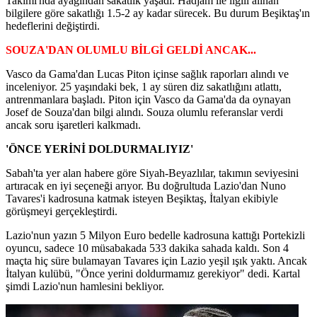
Takımı'nda ayağından sakatlık yaşadı. Hadjam ile ilgili alınan
bilgilere göre sakatlığı 1.5-2 ay kadar sürecek. Bu durum Beşiktaş'ın
hedeflerini değiştirdi.
SOUZA'DAN OLUMLU BİLGİ GELDİ ANCAK...
Vasco da Gama'dan Lucas Piton içinse sağlık raporları alındı ve
inceleniyor. 25 yaşındaki bek, 1 ay süren diz sakatlığını atlattı,
antrenmanlara başladı. Piton için Vasco da Gama'da da oynayan
Josef de Souza'dan bilgi alındı. Souza olumlu referanslar verdi
ancak soru işaretleri kalkmadı.
'ÖNCE YERİNİ DOLDURMALIYIZ'
Sabah'ta yer alan habere göre Siyah-Beyazlılar, takımın seviyesini
artıracak en iyi seçeneği arıyor. Bu doğrultuda Lazio'dan Nuno
Tavares'i kadrosuna katmak isteyen Beşiktaş, İtalyan ekibiyle
görüşmeyi gerçekleştirdi.
Lazio'nun yazın 5 Milyon Euro bedelle kadrosuna kattığı Portekizli
oyuncu, sadece 10 müsabakada 533 dakika sahada kaldı. Son 4
maçta hiç süre bulamayan Tavares için Lazio yeşil ışık yaktı. Ancak
İtalyan kulübü, "Önce yerini doldurmamız gerekiyor" dedi. Kartal
şimdi Lazio'nun hamlesini bekliyor.