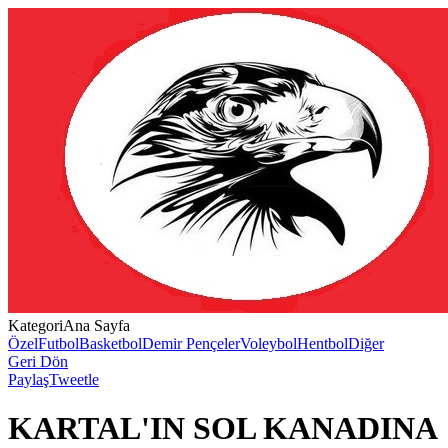
Kategori
Ana Sayfa
Özel
Futbol
Basketbol
Demir Pençeler
Voleybol
Hentbol
Diğer
Geri Dön
Paylaş
Tweetle
KARTAL'IN SOL KANADINA