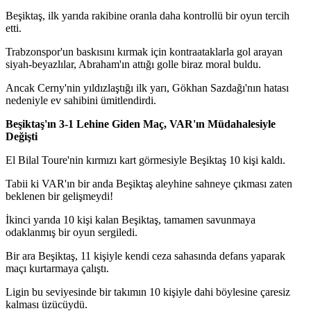
Beşiktaş, ilk yarıda rakibine oranla daha kontrollü bir oyun tercih
etti.
Trabzonspor'un baskısını kırmak için kontraataklarla gol arayan
siyah-beyazlılar, Abraham'ın attığı golle biraz moral buldu.
Ancak Cerny'nin yıldızlaştığı ilk yarı, Gökhan Sazdağı'nın hatası
nedeniyle ev sahibini ümitlendirdi.
Beşiktaş'ın 3-1 Lehine Giden Maç, VAR'ın Müdahalesiyle
Değişti
El Bilal Toure'nin kırmızı kart görmesiyle Beşiktaş 10 kişi kaldı.
Tabii ki VAR'ın bir anda Beşiktaş aleyhine sahneye çıkması zaten
beklenen bir gelişmeydi!
İkinci yarıda 10 kişi kalan Beşiktaş, tamamen savunmaya
odaklanmış bir oyun sergiledi.
Bir ara Beşiktaş, 11 kişiyle kendi ceza sahasında defans yaparak
maçı kurtarmaya çalıştı.
Ligin bu seviyesinde bir takımın 10 kişiyle dahi böylesine çaresiz
kalması üzücüydü.