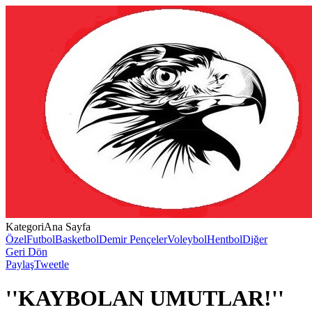
Kategori
Ana Sayfa
Özel
Futbol
Basketbol
Demir Pençeler
Voleybol
Hentbol
Diğer
Geri Dön
Paylaş
Tweetle
''KAYBOLAN UMUTLAR!''