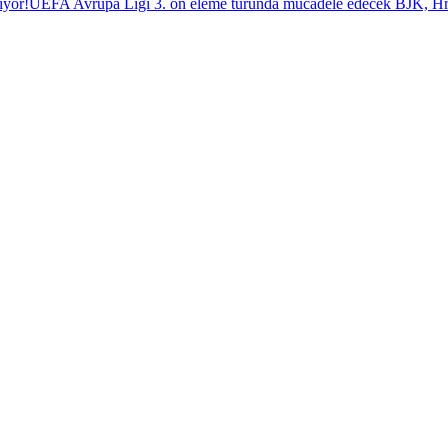
iyor!
UEFA Avrupa Ligi 3. ön eleme turunda mücadele edecek BJK, Hrade