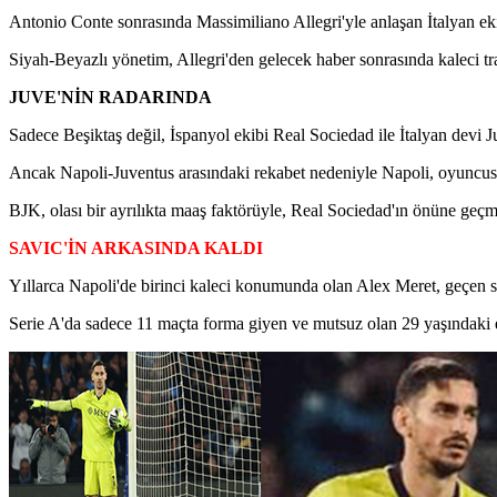
Antonio Conte sonrasında Massimiliano Allegri'yle anlaşan İtalyan eki
Siyah-Beyazlı yönetim, Allegri'den gelecek haber sonrasında kaleci tra
JUVE'NİN RADARINDA
Sadece Beşiktaş değil, İspanyol ekibi Real Sociedad ile İtalyan devi Juv
Ancak Napoli-Juventus arasındaki rekabet nedeniyle Napoli, oyuncus
BJK, olası bir ayrılıkta maaş faktörüyle, Real Sociedad'ın önüne geçm
SAVIC'İN ARKASINDA KALDI
Yıllarca Napoli'de birinci kaleci konumunda olan Alex Meret, geçen se
Serie A'da sadece 11 maçta forma giyen ve mutsuz olan 29 yaşındaki el