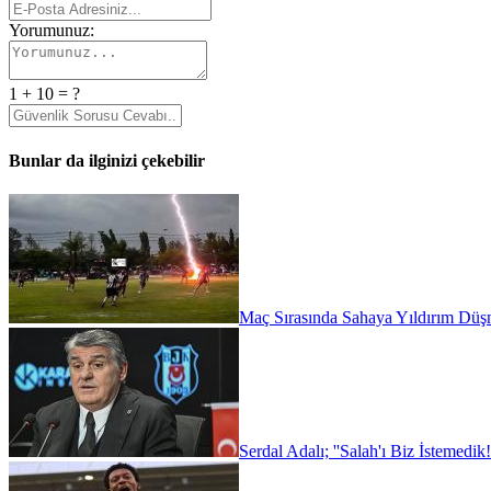
Yorumunuz:
1 + 10 = ?
Bunlar da ilginizi çekebilir
Maç Sırasında Sahaya Yıldırım Düşm
Serdal Adalı; ''Salah'ı Biz İstemedik!