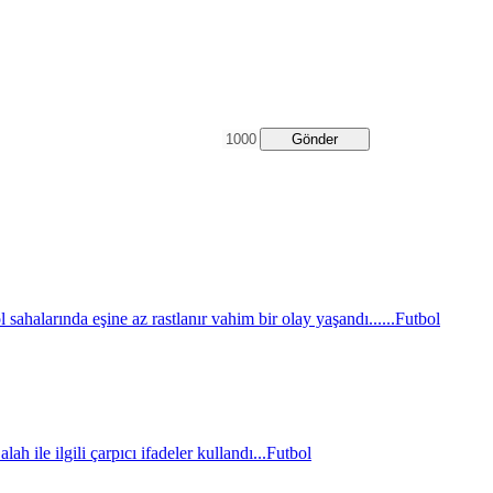
Gönder
sahalarında eşine az rastlanır vahim bir olay yaşandı......
Futbol
le ilgili çarpıcı ifadeler kullandı...
Futbol