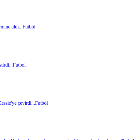
mine aldı...
Futbol
irdi...
Futbol
essie'ye çevirdi...
Futbol