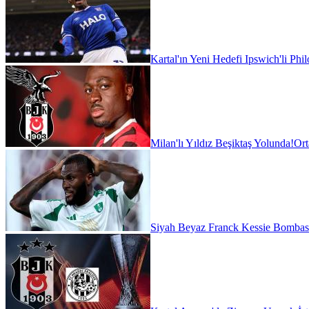
Kartal'ın Yeni Hedefi Ipswich'li Phi
Milan'lı Yıldız Beşiktaş Yolunda!
Ort
Siyah Beyaz Franck Kessie Bombas