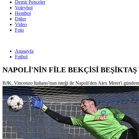
Demir Pençeler
Voleybol
Hentbol
Diğer
Video
Foto
Anasayfa
Futbol
NAPOLİ'NİN FİLE BEKÇİSİ BEŞİKTA
BJK, Vincenzo Italiano'nun isteği ile Napoli'den Alex Meret'i gündemi