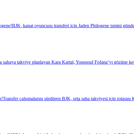
logene!
BJK, kanat oyuncusu transferi için Jaden Philogene ismini günde
a sahaya takviye planlayan Kara Kartal, Youssouf Fofana’yı gözüne kest
ı!
Transfer çalışmalarını sürdüren BJK, orta saha takviyesi için rotasını K