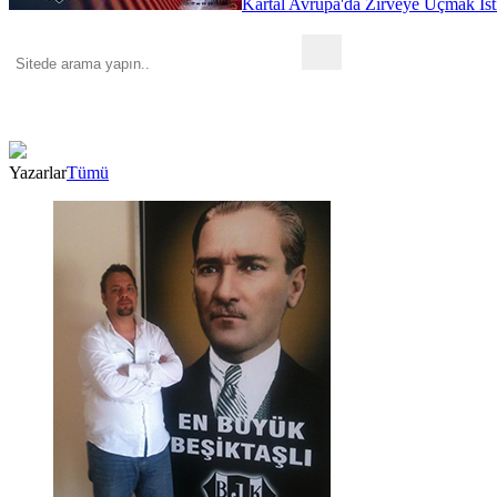
Kartal Avrupa'da Zirveye Uçmak İst
Yazarlar
Tümü