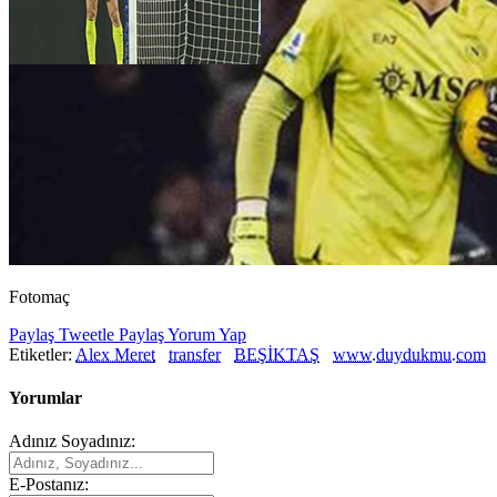
Fotomaç
Paylaş
Tweetle
Paylaş
Yorum Yap
Etiketler:
Alex Meret
transfer
BEŞİKTAŞ
www.duydukmu.com
Yorumlar
Adınız Soyadınız:
E-Postanız: