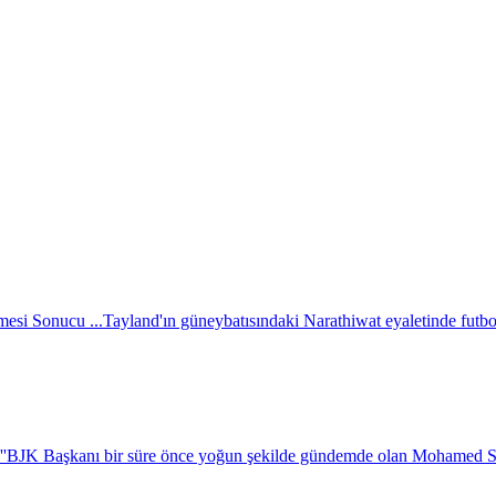
esi Sonucu ...
Tayland'ın güneybatısındaki Narathiwat eyaletinde futbol 
''
BJK Başkanı bir süre önce yoğun şekilde gündemde olan Mohamed Salah i