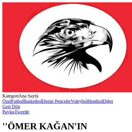
Kategori
Ana Sayfa
Özel
Futbol
Basketbol
Demir Pençeler
Voleybol
Hentbol
Diğer
Geri Dön
Paylaş
Tweetle
''ÖMER KAĞAN'IN