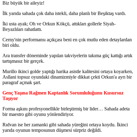
Biz büyük bir aileyiz!
İlk yarıda sahada çok daha istekli, daha planlı bir Beşiktaş vardı.
İki usta ayak; Oh ve Orkun Kökçü, attıkları gollerle Siyah-
Beyazlıları rahatlattı.
Cerny'nin performansı açıkçası beni en çok mutlu eden detaylardan
biri oldu.
Ara transfer döneminde yapılan takviyelerin takıma güç kattığı artık
tartışmasız bir gerçek.
Murillo ikinci golde yaptığı harika asistle kalitesini ortaya koyarken,
Asllani topsuz oyundaki dinamizmiyle dikkat çekti Orkun'a ayrı bir
paragraf açmak şart.
Genç Yaşına Rağmen Kaptanlık Sorumluluğunu Kusursuz
Taşıyor
Forma aşkını profesyonellikle birleştirmiş bir lider… Sahada adeta
bir maestro gibi oyunu yönlendiriyor.
Rıdvan ise her zamanki gibi sahada yüreğini ortaya koydu. İkinci
yarıda oyunun temposunun düşmesi sürpriz değildi.