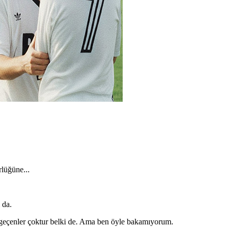
rlüğüne...
 da.
ın geçenler çoktur belki de. Ama ben öyle bakamıyorum.