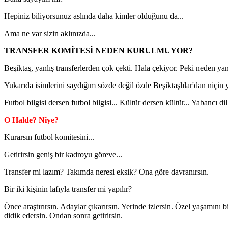
Hepiniz biliyorsunuz aslında daha kimler olduğunu da...
Ama ne var sizin aklınızda...
TRANSFER KOMİTESİ NEDEN KURULMUYOR?
Beşiktaş, yanlış transferlerden çok çekti. Hala çekiyor. Peki neden yanl
Yukarıda isimlerini saydığım sözde değil özde Beşiktaşlılar'dan niçin 
Futbol bilgisi dersen futbol bilgisi... Kültür dersen kültür... Yabancı dil
O Halde? Niye?
Kurarsın futbol komitesini...
Getirirsin geniş bir kadroyu göreve...
Transfer mi lazım? Takımda neresi eksik? Ona göre davranırsın.
Bir iki kişinin lafıyla transfer mi yapılır?
Önce araştırırsın. Adaylar çıkarırsın. Yerinde izlersin. Özel yaşamını b
didik edersin. Ondan sonra getirirsin.