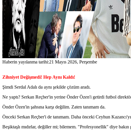
Haberin yayılanma tarihi:
21 Mayıs 2026, Perşembe
Zihniyet Değişmedi! Hep Aynı Kaldı!
Şimdi Serdal Adalı da aynı şekilde çözüm aradı.
Ne yaptı? Serkan Reçber'in yerine Önder Özen'i getirdi futbol direktö
Önder Özen'in şahsına karşı değilim. Zaten tanımam da.
Önceki Serkan Reçber'i de tanımam. Daha önceki Ceyhun Kazancı'yı
Beşiktaşlı mıdırlar, değiller mi; bilemem. "Profesyonellik" diye bak