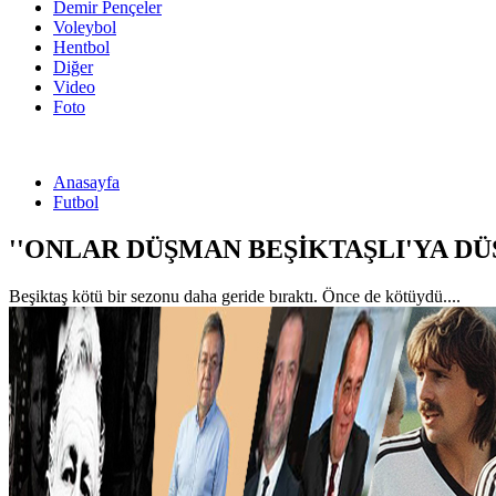
Demir Pençeler
Voleybol
Hentbol
Diğer
Video
Foto
Anasayfa
Futbol
''ONLAR DÜŞMAN BEŞİKTAŞLI'YA DÜ
Beşiktaş kötü bir sezonu daha geride bıraktı. Önce de kötüydü....