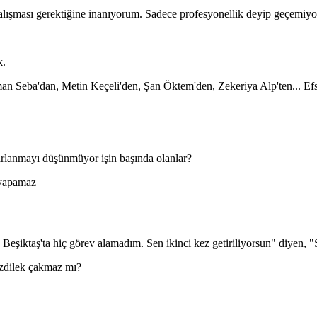
 çalışması gerektiğine inanıyorum. Sadece profesyonellik deyip geçemiy
k.
yman Seba'dan, Metin Keçeli'den, Şan Öktem'den, Zekeriya Alp'ten... Efs
arlanmayı düşünmüyor işin başında olanlar?
 yapamaz
eşiktaş'ta hiç görev alamadım. Sen ikinci kez getiriliyorsun" diyen, "S
Özdilek çakmaz mı?