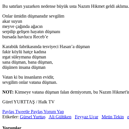
Bu satırları yazarken nedense büyük usta Nazım Hikmet geldi aklıma. 
Onlar ümidin düşmanıdır sevgilim
akar suyun
meyve çağında ağacın
serpilip gelişen hayatın düşmanı
bursada havlucu Receb’e
Karabük fabrikasında tesviyeci Hasan’a düşman
fakir köylü hatçe kadına
ırgat süleymana düşman
sana düşman, bana düşman,
düşünen insana düşman
Vatan ki bu insanların evidir,
sevgilim onlar vatana düşman.
NOT:
Kimseye vatana düşman falan demiyorum, bu Nazım Hikmet'in şiir
Gürel YURTTAŞ / Halk TV
Paylaş
Tweetle
Paylaş
Yorum Yap
Etiketler:
Gürsel Yurttaş
Ali Gültiken
Feyyaz Uçar
Metin Tekin
Yorumlar