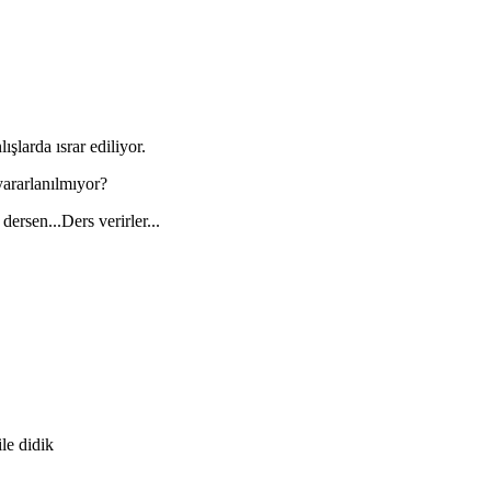
ışlarda ısrar ediliyor.
yararlanılmıyor?
 dersen...Ders verirler...
ile didik