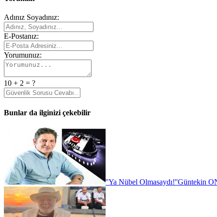
Adınız Soyadınız:
E-Postanız:
Yorumunuz:
10 + 2 = ?
Bunlar da ilginizi çekebilir
''Ya Nübel Olmasaydı!''
Güntekin ON