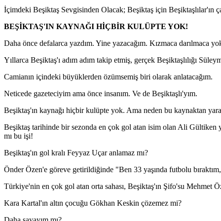
İçimdeki Beşiktaş Sevgisinden Olacak; Beşiktaş için Beşiktaşlılar'ın
BEŞİKTAŞ'IN KAYNAĞI HİÇBİR KULÜPTE YOK!
Daha önce defalarca yazdım. Yine yazacağım. Kızmaca darılmaca yo
Yıllarca Beşiktaş'ı adım adım takip etmiş, gerçek Beşiktaşlılığı Süle
Camianın içindeki büyüklerden özümsemiş biri olarak anlatacağım.
Neticede gazeteciyim ama önce insanım. Ve de Beşiktaşlı'yım.
Beşiktaş'ın kaynağı hiçbir kulüpte yok. Ama neden bu kaynaktan yar
Beşiktaş tarihinde bir sezonda en çok gol atan isim olan Ali Gültiken
mı bu işi!
Beşiktaş'ın gol kralı Feyyaz Uçar anlamaz mı?
Önder Özen'e göreve getirildiğinde "Ben 33 yaşında futbolu bıraktım, B
Türkiye'nin en çok gol atan orta sahası, Beşiktaş'ın Şifo'su Mehmet 
Kara Kartal'ın altın çocuğu Gökhan Keskin çözemez mi?
Daha sayayım mı?