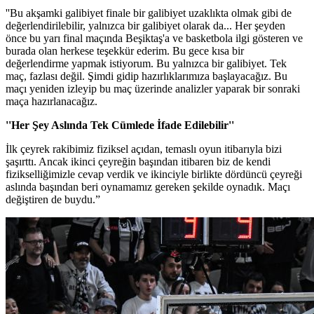
''Bu akşamki galibiyet finale bir galibiyet uzaklıkta olmak gibi de
değerlendirilebilir, yalnızca bir galibiyet olarak da... Her şeyden
önce bu yarı final maçında Beşiktaş'a ve basketbola ilgi gösteren ve
burada olan herkese teşekkür ederim. Bu gece kısa bir
değerlendirme yapmak istiyorum. Bu yalnızca bir galibiyet. Tek
maç, fazlası değil. Şimdi gidip hazırlıklarımıza başlayacağız. Bu
maçı yeniden izleyip bu maç üzerinde analizler yaparak bir sonraki
maça hazırlanacağız.
''Her Şey Aslında Tek Cümlede İfade Edilebilir''
İlk çeyrek rakibimiz fiziksel açıdan, temaslı oyun itibarıyla bizi
şaşırttı. Ancak ikinci çeyreğin başından itibaren biz de kendi
fizikselliğimizle cevap verdik ve ikinciyle birlikte dördüncü çeyreği
aslında başından beri oynamamız gereken şekilde oynadık. Maçı
değiştiren de buydu.”