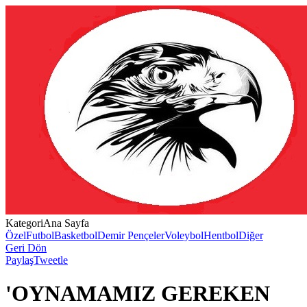
Kategori
Ana Sayfa
Özel
Futbol
Basketbol
Demir Pençeler
Voleybol
Hentbol
Diğer
Geri Dön
Paylaş
Tweetle
'OYNAMAMIZ GEREKEN