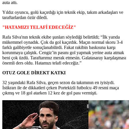
auta attı.
Yıldız oyuncu, golü kaçırdığı için teknik ekip, takım arkadaşları ve
taraftarlardan özür diledi.
"HATAMIZI TELAFİ EDECEĞİZ"
Rafa Silva'nın teknik ekibe şunları söylediği belirtildi; “İlk yarıda
mükemmel oynadık. Çok da gol kaçırdık. Maçın normal skoru 3-4
farklı galibiyetle sonuçlanabilirdi. Fakat rakibin baskısına karşı
korunmaya çalıştık. Cengiz’in pasını gol yapmak yerine auta atmak
beni çok üzdü. Taraftarımız merak etmesin. Galatasaray karşılaşması
önemli ders oldu. Hatamızı telafi edeceğiz.”
OTUZ GOLE DİREKT KATKI
32 yaşındaki Rafa Silva, geçen sezon da takımının en iyisiydi.
İstikrarı ile de dikkatleri çeken Portekizli futbolcu 49 resmi maça
çıkmış ve 18 gol atarken 12 kez de gol pası vermişti.