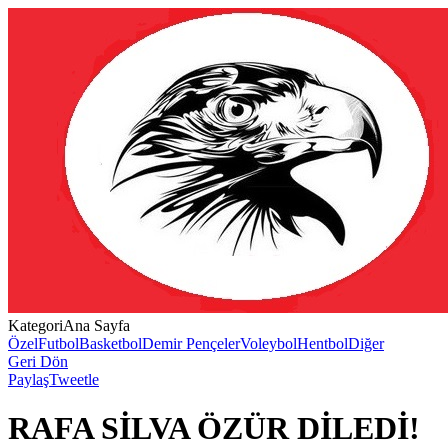
Kategori
Ana Sayfa
Özel
Futbol
Basketbol
Demir Pençeler
Voleybol
Hentbol
Diğer
Geri Dön
Paylaş
Tweetle
RAFA SİLVA ÖZÜR DİLEDİ!