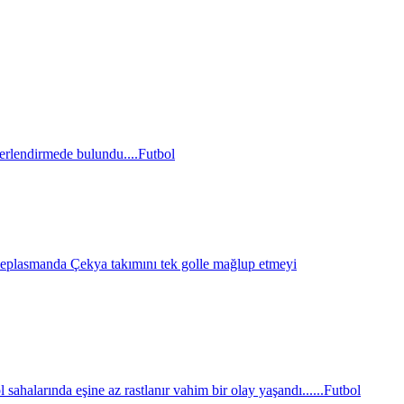
erlendirmede bulundu....
Futbol
eplasmanda Çekya takımını tek golle mağlup etmeyi
sahalarında eşine az rastlanır vahim bir olay yaşandı......
Futbol