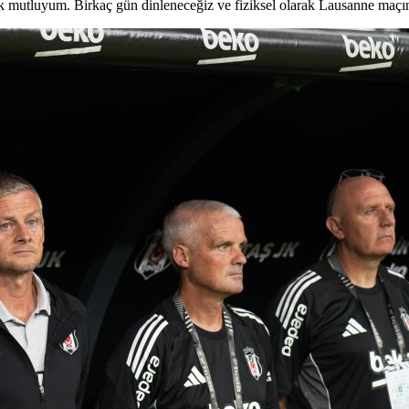
k mutluyum. Birkaç gün dinleneceğiz ve fiziksel olarak Lausanne maçı