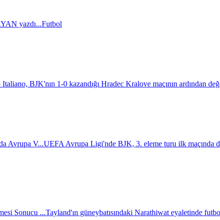
AN yazdı...
Futbol
 Italiano, BJK'nın 1-0 kazandığı Hradec Kralove maçının ardından değ
da Avrupa V...
UEFA Avrupa Ligi'nde BJK, 3. eleme turu ilk maçında d
esi Sonucu ...
Tayland'ın güneybatısındaki Narathiwat eyaletinde futbol 