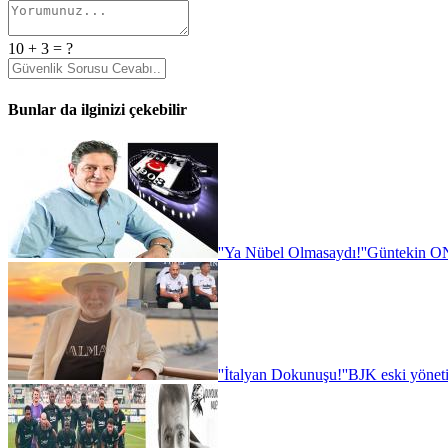
10 + 3 = ?
Bunlar da ilginizi çekebilir
''Ya Nübel Olmasaydı!''
Güntekin ON
''İtalyan Dokunuşu!''
BJK eski yönet