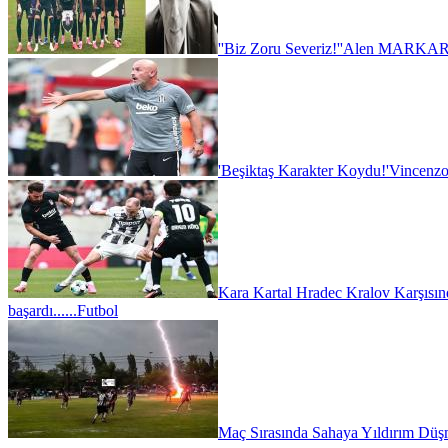
''Biz Zoru Severiz!''
Alen MARKARY
'Beşiktaş Karakter Koydu!'
Vincenzo
Kara Kartal Hradec Kralov Karşısın
başardı......
Futbol
Maç Sırasında Sahaya Yıldırım Düşm