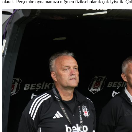
olarak. Perşembe oynamamıza rağmen fiziksel olarak çok iyiydik. Ço