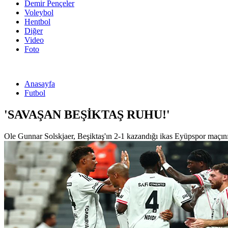
Demir Pençeler
Voleybol
Hentbol
Diğer
Video
Foto
Anasayfa
Futbol
'SAVAŞAN BEŞİKTAŞ RUHU!'
Ole Gunnar Solskjaer, Beşiktaş'ın 2-1 kazandığı ikas Eyüpspor maçın