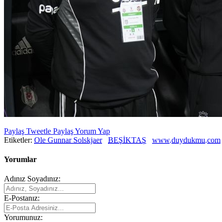
Paylaş
Tweetle
Paylaş
Yorum Yap
Etiketler:
Ole Gunnar Solskjaer
BEŞİKTAŞ
www.duydukmu.com
Yorumlar
Adınız Soyadınız:
E-Postanız:
Yorumunuz: