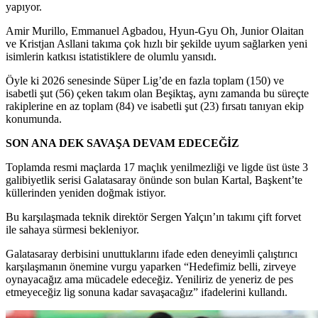
yapıyor.
Amir Murillo, Emmanuel Agbadou, Hyun-Gyu Oh, Junior Olaitan
ve Kristjan Asllani takıma çok hızlı bir şekilde uyum sağlarken yeni
isimlerin katkısı istatistiklere de olumlu yansıdı.
Öyle ki 2026 senesinde Süper Lig’de en fazla toplam (150) ve
isabetli şut (56) çeken takım olan Beşiktaş, aynı zamanda bu süreçte
rakiplerine en az toplam (84) ve isabetli şut (23) fırsatı tanıyan ekip
konumunda.
SON ANA DEK SAVAŞA DEVAM EDECEĞİZ
Toplamda resmi maçlarda 17 maçlık yenilmezliği ve ligde üst üste 3
galibiyetlik serisi Galatasaray önünde son bulan Kartal, Başkent’te
küllerinden yeniden doğmak istiyor.
Bu karşılaşmada teknik direktör Sergen Yalçın’ın takımı çift forvet
ile sahaya sürmesi bekleniyor.
Galatasaray derbisini unuttuklarını ifade eden deneyimli çalıştırıcı
karşılaşmanın önemine vurgu yaparken “Hedefimiz belli, zirveye
oynayacağız ama mücadele edeceğiz. Yeniliriz de yeneriz de pes
etmeyeceğiz lig sonuna kadar savaşacağız” ifadelerini kullandı.