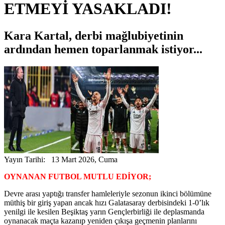
ETMEYİ YASAKLADI!
Kara Kartal, derbi mağlubiyetinin
ardından hemen toparlanmak istiyor...
Yayın Tarihi: 13 Mart 2026, Cuma
OYNANAN FUTBOL MUTLU EDİYOR;
Devre arası yaptığı transfer hamleleriyle sezonun ikinci bölümüne
müthiş bir giriş yapan ancak hızı Galatasaray derbisindeki 1-0’lık
yenilgi ile kesilen Beşiktaş yarın Gençlerbirliği ile deplasmanda
oynanacak maçta kazanıp yeniden çıkışa geçmenin planlarını