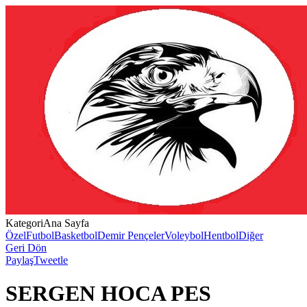
Kategori
Ana Sayfa
Özel
Futbol
Basketbol
Demir Pençeler
Voleybol
Hentbol
Diğer
Geri Dön
Paylaş
Tweetle
SERGEN HOCA PES