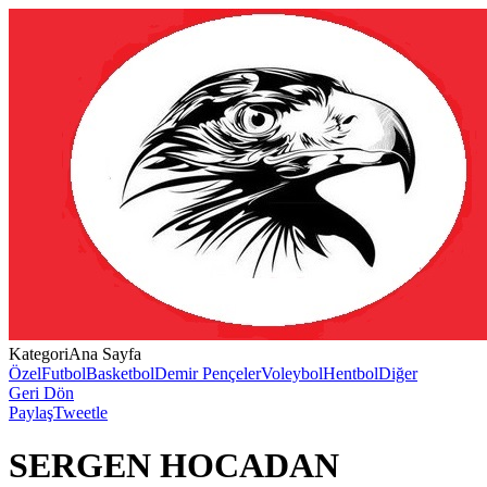
Kategori
Ana Sayfa
Özel
Futbol
Basketbol
Demir Pençeler
Voleybol
Hentbol
Diğer
Geri Dön
Paylaş
Tweetle
SERGEN HOCADAN