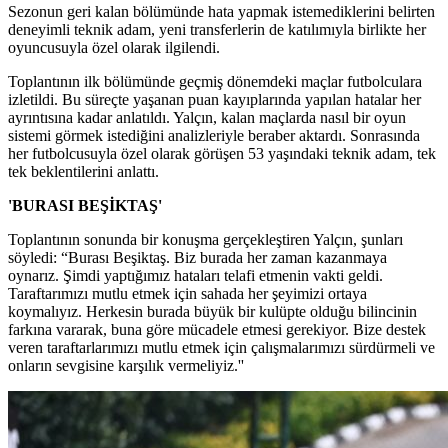
Sezonun geri kalan bölümünde hata yapmak istemediklerini belirten
deneyimli teknik adam, yeni transferlerin de katılımıyla birlikte her
oyuncusuyla özel olarak ilgilendi.
Toplantının ilk bölümünde geçmiş dönemdeki maçlar futbolculara
izletildi. Bu süreçte yaşanan puan kayıplarında yapılan hatalar her
ayrıntısına kadar anlatıldı. Yalçın, kalan maçlarda nasıl bir oyun
sistemi görmek istediğini analizleriyle beraber aktardı. Sonrasında
her futbolcusuyla özel olarak görüşen 53 yaşındaki teknik adam, tek
tek beklentilerini anlattı.
'BURASI BEŞİKTAŞ'
Toplantının sonunda bir konuşma gerçekleştiren Yalçın, şunları
söyledi: “Burası Beşiktaş. Biz burada her zaman kazanmaya
oynarız. Şimdi yaptığımız hataları telafi etmenin vakti geldi.
Taraftarımızı mutlu etmek için sahada her şeyimizi ortaya
koymalıyız. Herkesin burada büyük bir kulüpte olduğu bilincinin
farkına vararak, buna göre mücadele etmesi gerekiyor. Bize destek
veren taraftarlarımızı mutlu etmek için çalışmalarımızı sürdürmeli ve
onların sevgisine karşılık vermeliyiz.''