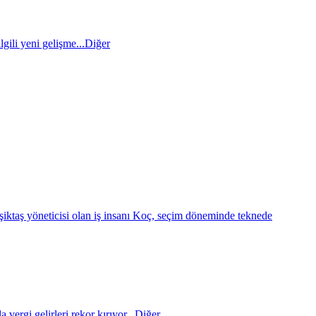
gili yeni gelişme...
Diğer
eşiktaş yöneticisi olan iş insanı Koç, seçim döneminde teknede
 vergi gelirleri rekor kırıyor...
Diğer