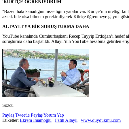
'KÜRTÇE ÖĞRENİYORUM'
''Bazen hala kanadığını hissettiğim yaralar var. Kürtçe’nin ürettiği kü
azıcık bile olsa bilmem gerekir diyerek Kürtçe öğrenmeye gayret göst
ALTAYLI'YA BİR SORUŞTURMA DAHA
YouTube kanalında Cumhurbaşkanı Recep Tayyip Erdoğan’ı hedef alan tehd
soruşturma daha başlatıldı. Altaylı’nın YouTube hesabına getirilen eriş
Sözcü
Paylaş
Tweetle
Paylaş
Yorum Yap
Etiketler:
Ekrem İmamoğlu
Fatih Altaylı
www.duydukmu.com