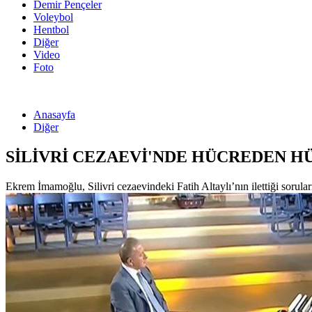
Demir Pençeler
Voleybol
Hentbol
Diğer
Video
Foto
Anasayfa
Diğer
SİLİVRİ CEZAEVİ'NDE HÜCREDEN H
Ekrem İmamoğlu, Silivri cezaevindeki Fatih Altaylı’nın ilettiği soruları