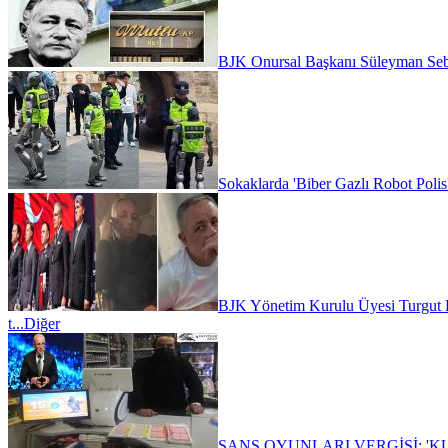
BJK Onursal Başkanı Süleyman Seba'
Sokaklarda 'Biber Gazlı Robot Polis
BJK Yönetim Kurulu Üyesi Turgut K
t...
Diğer
ŞANS OYUNLARI VERGİSİ: 'KUM