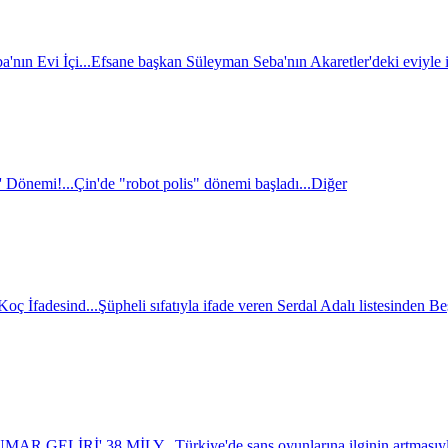
nın Evi İçi...
Efsane başkan Süleyman Seba'nın Akaretler'deki eviyle il
' Dönemi!...
Çin'de "robot polis" dönemi başladı...
Diğer
oç İfadesind...
Şüpheli sıfatıyla ifade veren Serdal Adalı listesinden B
AR GELİRİ' 38 MİLY...
Türkiye'de şans oyunlarına ilginin artmasıyla