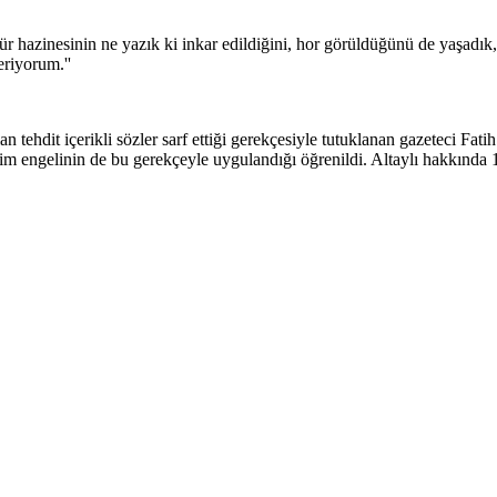
ltür hazinesinin ne yazık ki inkar edildiğini, hor görüldüğünü de yaşadı
eriyorum.''
it içerikli sözler sarf ettiği gerekçesiyle tutuklanan gazeteci Fatih A
im engelinin de bu gerekçeyle uygulandığı öğrenildi. Altaylı hakkında 1 