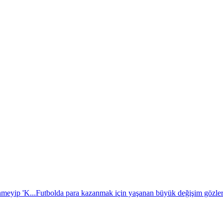
nmeyip 'K...
Futbolda para kazanmak için yaşanan büyük değişim gözler