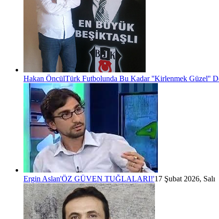
Hakan Öncül
Türk Futbolunda Bu Kadar ''Kirlenmek Güzel'' D
Ergin Aslan
'ÖZ GÜVEN TUĞLALARI!'
17 Şubat 2026, Salı