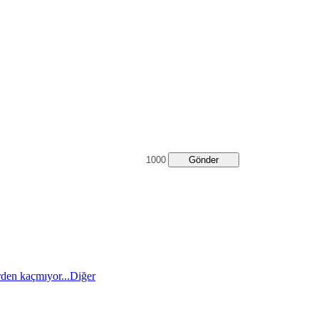
Gönder
den kaçmıyor...
Diğer