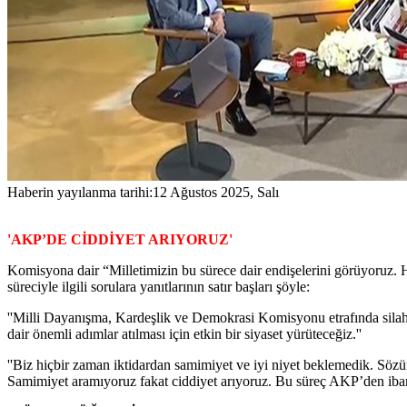
Haberin yayılanma tarihi:
12 Ağustos 2025, Salı
'AKP’DE CİDDİYET ARIYORUZ'
Komisyona dair “Milletimizin bu sürece dair endişelerini görüyoruz. 
süreciyle ilgili sorulara yanıtlarının satır başları şöyle:
''Milli Dayanışma, Kardeşlik ve Demokrasi Komisyonu etrafında silah
dair önemli adımlar atılması için etkin bir siyaset yürüteceğiz.''
''Biz hiçbir zaman iktidardan samimiyet ve iyi niyet beklemedik. Söz
Samimiyet aramıyoruz fakat ciddiyet arıyoruz. Bu süreç AKP’den ibaret