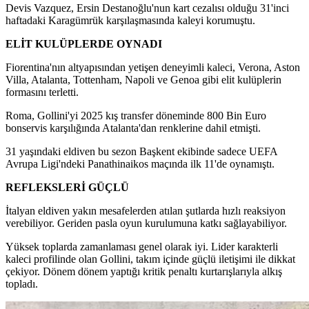
Devis Vazquez, Ersin Destanoğlu'nun kart cezalısı olduğu 31'inci
haftadaki Karagümrük karşılaşmasında kaleyi korumuştu.
ELİT KULÜPLERDE OYNADI
Fiorentina'nın altyapısından yetişen deneyimli kaleci, Verona, Aston
Villa, Atalanta, Tottenham, Napoli ve Genoa gibi elit kulüplerin
formasını terletti.
Roma, Gollini'yi 2025 kış transfer döneminde 800 Bin Euro
bonservis karşılığında Atalanta'dan renklerine dahil etmişti.
31 yaşındaki eldiven bu sezon Başkent ekibinde sadece UEFA
Avrupa Ligi'ndeki Panathinaikos maçında ilk 11'de oynamıştı.
REFLEKSLERİ GÜÇLÜ
İtalyan eldiven yakın mesafelerden atılan şutlarda hızlı reaksiyon
verebiliyor. Geriden pasla oyun kurulumuna katkı sağlayabiliyor.
Yüksek toplarda zamanlaması genel olarak iyi. Lider karakterli
kaleci profilinde olan Gollini, takım içinde güçlü iletişimi ile dikkat
çekiyor. Dönem dönem yaptığı kritik penaltı kurtarışlarıyla alkış
topladı.