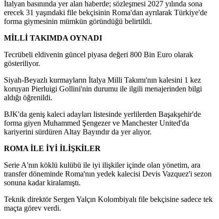
İtalyan basınında yer alan haberde; sözleşmesi 2027 yılında sona
erecek 31 yaşındaki file bekçisinin Roma'dan ayrılarak Türkiye'de
forma giymesinin mümkün göründüğü belirtildi.
MİLLİ TAKIMDA OYNADI
Tecrübeli eldivenin güncel piyasa değeri 800 Bin Euro olarak
gösteriliyor.
Siyah-Beyazlı kurmayların İtalya Milli Takımı'nın kalesini 1 kez
koruyan Pierluigi Gollini'nin durumu ile ilgili menajerinden bilgi
aldığı öğrenildi.
BJK'da geniş kaleci adayları listesinde yerlilerden Başakşehir'de
forma giyen Muhammed Şengezer ve Manchester United'da
kariyerini sürdüren Altay Bayındır da yer alıyor.
ROMA İLE İYİ İLİŞKİLER
Serie A'nın köklü kulübü ile iyi ilişkiler içinde olan yönetim, ara
transfer döneminde Roma'nın yedek kalecisi Devis Vazquez'i sezon
sonuna kadar kiralamıştı.
Teknik direktör Sergen Yalçın Kolombiyalı file bekçisine sadece tek
maçta görev verdi.