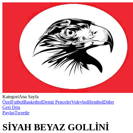
Kategori
Ana Sayfa
Özel
Futbol
Basketbol
Demir Pençeler
Voleybol
Hentbol
Diğer
Geri Dön
Paylaş
Tweetle
SİYAH BEYAZ GOLLİNİ