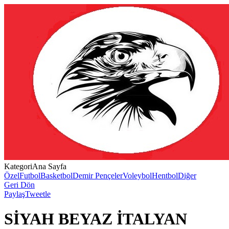
Kategori
Ana Sayfa
Özel
Futbol
Basketbol
Demir Pençeler
Voleybol
Hentbol
Diğer
Geri Dön
Paylaş
Tweetle
SİYAH BEYAZ İTALYAN