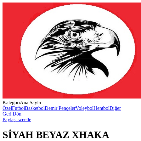
Kategori
Ana Sayfa
Özel
Futbol
Basketbol
Demir Pençeler
Voleybol
Hentbol
Diğer
Geri Dön
Paylaş
Tweetle
SİYAH BEYAZ XHAKA