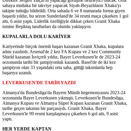
Direktör Sergen Yalçın'ın yapacağı görüşme belirleyici olacak. Orta
sahaya mutlaka bir takviye yapacak Siyah-Beyazlıların Xhaka'yı
takipte tuttuğu bildirildi. Orta sahada 6 ve 8 numarada forma giyen
başarılı yıldız, bu sezon Sunderland'de 34 resmi maça çıkarken 1 gol
attı, 6 asist yaptı. Liderlik özelliğiyle dikkat çeken Granit Xhaka
ismine Beşiktaş taraftarları da olumlu yaklaşıyor.
KUPALARLA DOLU KARİYER
Kariyerinde birçok önemli başarı kazanan Granit Xhaka, kupalara
adını yazdırdı. Arsenal'de 2 kez FA Kupası ve 2 kez Community
Shield kazanan İsviçreli yıldız, Bayer Leverkusen'le de 2023-24
sezonunda tarihi bir şampiyonluk kazandı. Basel'de de iki kez
şampiyon olan 33 yaşındaki orta saha, gittiği takımlarda hep
başarıya uzandı.
LEVERKUSEN'DE TARİH YAZDI
Almanya'da Bundesliga'da Bayern Münih hegemonyasını 2023-24
sezonunda Bayer Leverkusen yıkmıştı. Leverkusen'le Bundesliga,
Almanya Kupası ve Almanya Süper Kupası kazanan Granit Xhaka,
tarihe geçen takımın bir parçasıydı. Granit Xhaka, Bayer
Leverkusen'le 99 resmi karşılaşmaya çıkarken 6 gol attı, 9 asist
yaptı.
HER YERDE KAPTAN