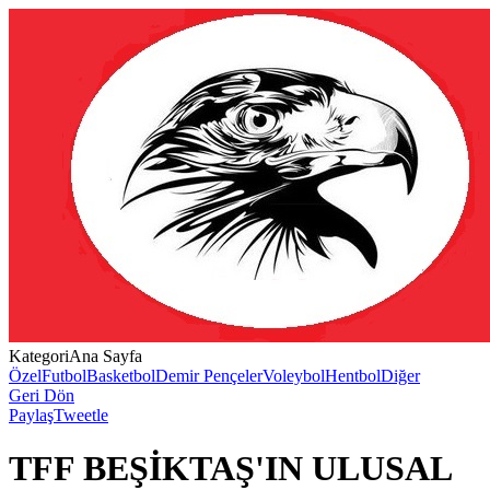
Kategori
Ana Sayfa
Özel
Futbol
Basketbol
Demir Pençeler
Voleybol
Hentbol
Diğer
Geri Dön
Paylaş
Tweetle
TFF BEŞİKTAŞ'IN ULUSAL