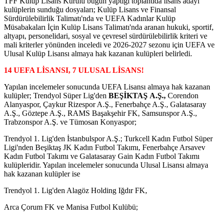
TFF Kulüp Lisans Kurulu bugün yaptığı toplantıda lisans adayı
kulüplerin sunduğu dosyaları; Kulüp Lisans ve Finansal
Sürdürülebilirlik Talimatı'nda ve UEFA Kadınlar Kulüp
Müsabakaları İçin Kulüp Lisans Talimatı'nda aranan hukuki, sportif,
altyapı, personelidari, sosyal ve çevresel sürdürülebilirlik kriteri ve
mali kriterler yönünden inceledi ve 2026-2027 sezonu için UEFA ve
Ulusal Kulüp Lisansı almaya hak kazanan kulüpleri belirledi.
14 UEFA LİSANSI, 7 ULUSAL LİSANS!
Yapılan incelemeler sonucunda UEFA Lisansı almaya hak kazanan
kulüpler; Trendyol Süper Lig'den
BEŞİKTAŞ A.Ş.,
Corendon
Alanyaspor, Çaykur Rizespor A.Ş., Fenerbahçe A.Ş., Galatasaray
A.Ş., Göztepe A.Ş., RAMS Başakşehir FK, Samsunspor A.Ş.,
Trabzonspor A.Ş. ve Tümosan Konyaspor;
Trendyol 1. Lig'den İstanbulspor A.Ş.; Turkcell Kadın Futbol Süper
Ligi'nden Beşiktaş JK Kadın Futbol Takımı, Fenerbahçe Arsavev
Kadın Futbol Takımı ve Galatasaray Gain Kadın Futbol Takımı
kulüpleridir. Yapılan incelemeler sonucunda Ulusal Lisansı almaya
hak kazanan kulüpler ise
Trendyol 1. Lig'den Alagöz Holding Iğdır FK,
Arca Çorum FK ve Manisa Futbol Kulübü;