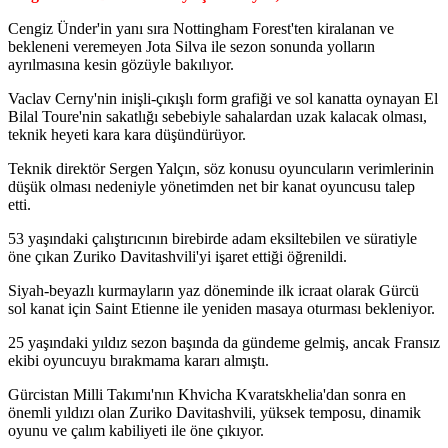
Cengiz Ünder'in yanı sıra Nottingham Forest'ten kiralanan ve
bekleneni veremeyen Jota Silva ile sezon sonunda yolların
ayrılmasına kesin gözüyle bakılıyor.
Vaclav Cerny'nin inişli-çıkışlı form grafiği ve sol kanatta oynayan El
Bilal Toure'nin sakatlığı sebebiyle sahalardan uzak kalacak olması,
teknik heyeti kara kara düşündürüyor.
Teknik direktör Sergen Yalçın, söz konusu oyuncuların verimlerinin
düşük olması nedeniyle yönetimden net bir kanat oyuncusu talep
etti.
53 yaşındaki çalıştırıcının birebirde adam eksiltebilen ve süratiyle
öne çıkan Zuriko Davitashvili'yi işaret ettiği öğrenildi.
Siyah-beyazlı kurmayların yaz döneminde ilk icraat olarak Gürcü
sol kanat için Saint Etienne ile yeniden masaya oturması bekleniyor.
25 yaşındaki yıldız sezon başında da gündeme gelmiş, ancak Fransız
ekibi oyuncuyu bırakmama kararı almıştı.
Gürcistan Milli Takımı'nın Khvicha Kvaratskhelia'dan sonra en
önemli yıldızı olan Zuriko Davitashvili, yüksek temposu, dinamik
oyunu ve çalım kabiliyeti ile öne çıkıyor.