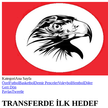
Kategori
Ana Sayfa
Özel
Futbol
Basketbol
Demir Pençeler
Voleybol
Hentbol
Diğer
Geri Dön
Paylaş
Tweetle
TRANSFERDE İLK HEDEF