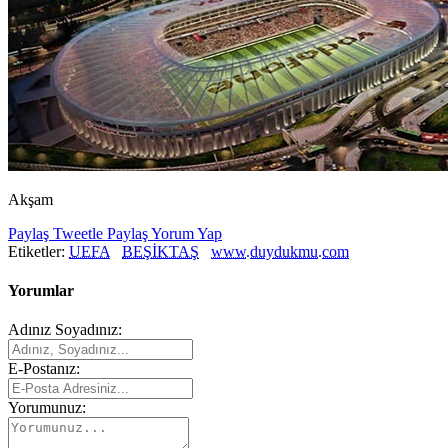
Akşam
Paylaş
Tweetle
Paylaş
Yorum Yap
Etiketler:
UEFA
BEŞİKTAŞ
www.duydukmu.com
Yorumlar
Adınız Soyadınız:
E-Postanız:
Yorumunuz: