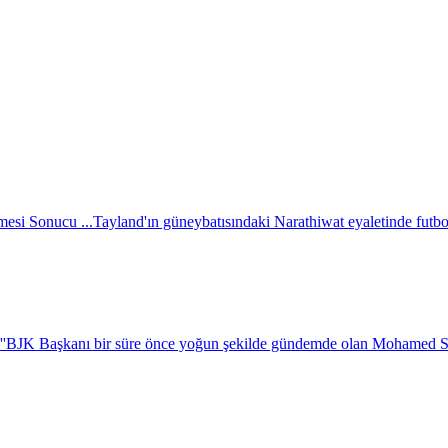
esi Sonucu ...
Tayland'ın güneybatısındaki Narathiwat eyaletinde futbol 
''
BJK Başkanı bir süre önce yoğun şekilde gündemde olan Mohamed Salah i