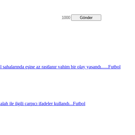
Gönder
sahalarında eşine az rastlanır vahim bir olay yaşandı......
Futbol
le ilgili çarpıcı ifadeler kullandı...
Futbol