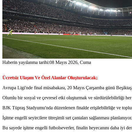
Haberin yayılanma tarihi:
08 Mayıs 2026, Cuma
Ücretsiz Ulaşım Ve Özel Alanlar Oluşturulacak;
Avrupa Ligi'nde final müsabakası, 20 Mayıs Çarşamba günü Beşiktaş'ın
Olumlu bir sosyal ve çevresel etki oluşturmak ve sürdürülebilirliği h
BJK Tüpraş Stadyumu'nda düzenlenen finalde erişilebilirliğe ve toplu
İşitme engelli seyircilere titreşimli sırt çantaları sağlanması planlanıyor
Bu sayede işitme engelli futbolseverler, finalin heyecanını daha iyi d