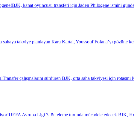
logene!
BJK, kanat oyuncusu transferi için Jaden Philogene ismini günde
a sahaya takviye planlayan Kara Kartal, Youssouf Fofana’yı gözüne kest
ı!
Transfer çalışmalarını sürdüren BJK, orta saha takviyesi için rotasını K
iyor!
UEFA Avrupa Ligi 3. ön eleme turunda mücadele edecek BJK, Hrade