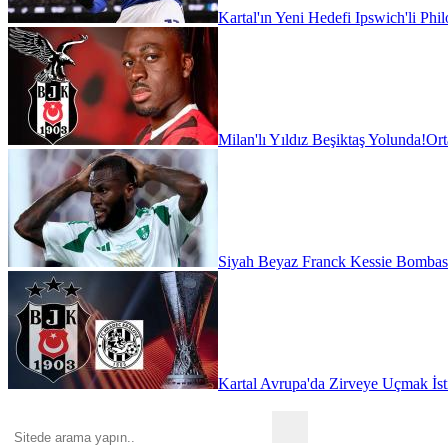
Kartal'ın Yeni Hedefi Ipswich'li Phi
Milan'lı Yıldız Beşiktaş Yolunda!
Ort
Siyah Beyaz Franck Kessie Bombas
Kartal Avrupa'da Zirveye Uçmak İst