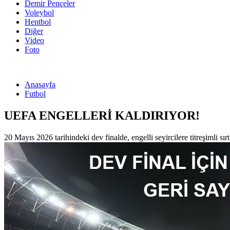
Demir Pençeler
Voleybol
Hentbol
Diğer
Video
Foto
Anasayfa
Futbol
UEFA ENGELLERİ KALDIRIYOR!
20 Mayıs 2026 tarihindeki dev finalde, engelli seyircilere titreşimli sı