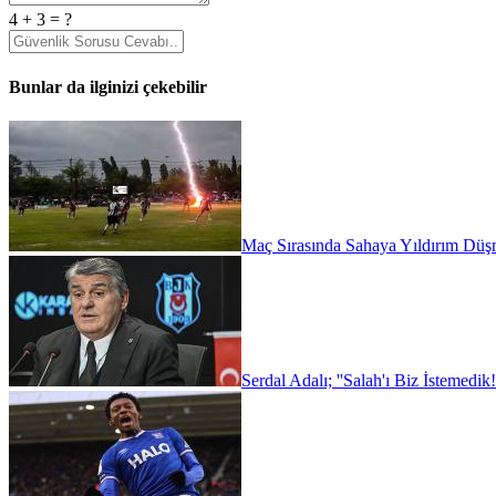
4 + 3 = ?
Bunlar da ilginizi çekebilir
Maç Sırasında Sahaya Yıldırım Düşm
Serdal Adalı; ''Salah'ı Biz İstemedik!