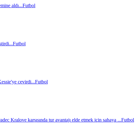
mine aldı...
Futbol
irdi...
Futbol
essie'ye çevirdi...
Futbol
c Kralove karşısında tur avantajı elde etmek için sahaya ...
Futbol