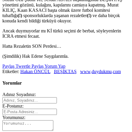
yönetimi gözünü, kulağını, kapılarını camiaya kapatmış. Murat
KILIÇ, Kaan KASACI başta olmak üzere futbol komitesi
tuhaflığı
(!)
sponsorluklarda yaşanan rezaletler
(!)
ve daha birçok
konuda kendi bildiği türküyü okuyor.
Ancak duymuyorlar mı Kİ türkü seçimi de berbat, söyleyenlerin
İCRA etmesi fecaat.
Hatta Rezaletin SON Perdesi…
(Şimdilik) Hak Edene Saygılarımla.
Paylaş
Tweetle
Paylaş
Yorum Yap
Etiketler:
Hakan ÖNCÜL
BEŞİKTAŞ
www.duydukmu.com
Yorumlar
Adınız Soyadınız:
E-Postanız:
Yorumunuz: