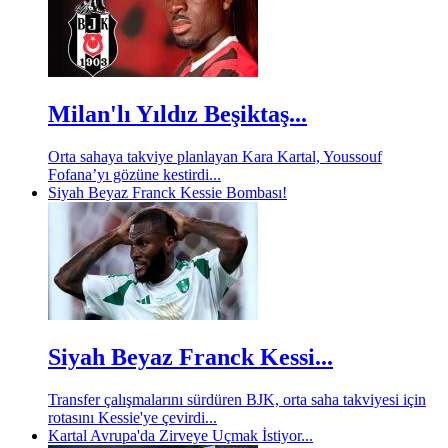
Milan'lı Yıldız Beşiktaş...
Orta sahaya takviye planlayan Kara Kartal, Youssouf
Fofana’yı gözüne kestirdi...
Siyah Beyaz Franck Kessie Bombası!
Siyah Beyaz Franck Kessi...
Transfer çalışmalarını sürdüren BJK, orta saha takviyesi için
rotasını Kessie'ye çevirdi...
Kartal Avrupa'da Zirveye Uçmak İstiyor...