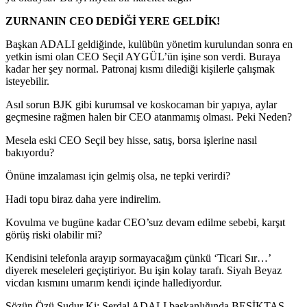
ZURNANIN CEO DEDİĞİ YERE GELDİK!
Başkan ADALI geldiğinde, kulübün yönetim kurulundan sonra en
yetkin ismi olan CEO Seçil AYGÜL’ün işine son verdi. Buraya
kadar her şey normal. Patronaj kısmı dilediği kişilerle çalışmak
isteyebilir.
Asıl sorun BJK gibi kurumsal ve koskocaman bir yapıya, aylar
geçmesine rağmen halen bir CEO atanmamış olması. Peki Neden?
Mesela eski CEO Seçil bey hisse, satış, borsa işlerine nasıl
bakıyordu?
Önüne imzalaması için gelmiş olsa, ne tepki verirdi?
Hadi topu biraz daha yere indirelim.
Kovulma ve bugüne kadar CEO’suz devam edilme sebebi, karşıt
görüş riski olabilir mi?
Kendisini telefonla arayıp sormayacağım çünkü ‘Ticari Sır…’
diyerek meseleleri geçiştiriyor. Bu işin kolay tarafı. Siyah Beyaz
vicdan kısmını umarım kendi içinde hallediyordur.
Sözün Özü Şudur Ki; Serdal ADALI başkanlığında BEŞİKTAŞ