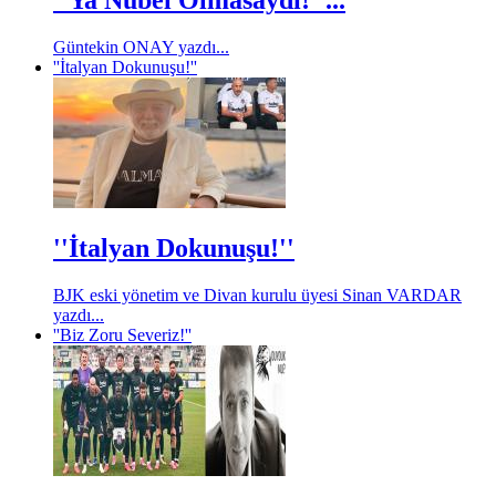
Güntekin ONAY yazdı...
''İtalyan Dokunuşu!''
''İtalyan Dokunuşu!''
BJK eski yönetim ve Divan kurulu üyesi Sinan VARDAR
yazdı...
''Biz Zoru Severiz!''