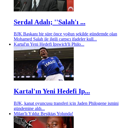
Serdal Adalı; ''Salah'ı ...
BJK Başkanı bir süre önce yoğun şekilde gündemde olan
Mohamed Salah ile ilgili çarpıcı ifadeler kull...
Kartal'ın Yeni Hedefi Ipswich'li Philo...
Kartal'ın Yeni Hedefi Ip...
BJK, kanat oyuncusu transferi için Jaden Philogene ismini
gündemine aldı...
Milan'lı Yıldız Beşiktaş Yolunda!