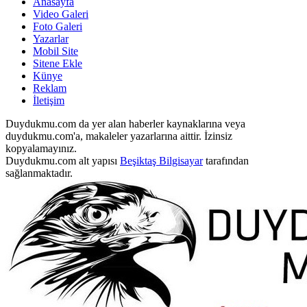
Anasayfa
Video Galeri
Foto Galeri
Yazarlar
Mobil Site
Sitene Ekle
Künye
Reklam
İletişim
Duydukmu.com da yer alan haberler kaynaklarına veya
duydukmu.com'a, makaleler yazarlarına aittir. İzinsiz
kopyalamayınız.
Duydukmu.com alt yapısı
Beşiktaş Bilgisayar
tarafından
sağlanmaktadır.