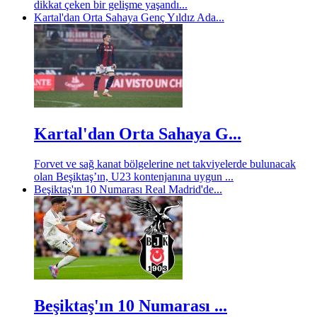
dikkat çeken bir gelişme yaşandı...
Kartal'dan Orta Sahaya Genç Yıldız Ada...
Kartal'dan Orta Sahaya G...
Forvet ve sağ kanat bölgelerine net takviyelerde bulunacak
olan Beşiktaş’ın, U23 kontenjanına uygun ...
Beşiktaş'ın 10 Numarası Real Madrid'de...
Beşiktaş'ın 10 Numarası ...