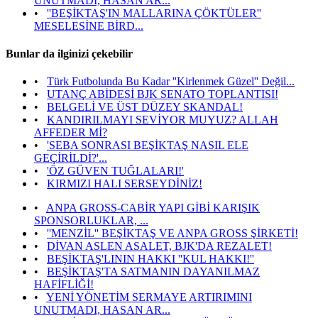
UNUTMADI, HASAN AR...
•
''BEŞİKTAŞ'IN MALLARINA ÇÖKTÜLER''
MESELESİNE BİRD...
Bunlar da ilginizi çekebilir
•
Türk Futbolunda Bu Kadar ''Kirlenmek Güzel'' Değil...
•
UTANÇ ABİDESİ BJK SENATO TOPLANTISI!
•
BELGELİ VE ÜST DÜZEY SKANDAL!
•
KANDIRILMAYI SEVİYOR MUYUZ? ALLAH
AFFEDER Mİ?
•
'SEBA SONRASI BEŞİKTAŞ NASIL ELE
GEÇİRİLDİ?'...
•
'ÖZ GÜVEN TUĞLALARI!'
•
KIRMIZI HALI SERSEYDİNİZ!
•
ANPA GROSS-CABİR YAPI GİBİ KARIŞIK
SPONSORLUKLAR, ...
•
''MENZİL'' BEŞİKTAŞ VE ANPA GROSS ŞİRKETİ!
•
DİVAN ASLEN ASALET, BJK'DA REZALET!
•
BEŞİKTAŞ'LININ HAKKI ''KUL HAKKI!''
•
BEŞİKTAŞ'TA SATMANIN DAYANILMAZ
HAFİFLİĞİ!
•
YENİ YÖNETİM SERMAYE ARTIRIMINI
UNUTMADI, HASAN AR...