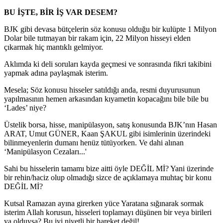
BU İŞTE, BİR İŞ VAR DESEM?
BJK gibi devasa bütçelerin söz konusu olduğu bir kulüpte 1 Milyon
Dolar bile tutmayan bir rakam için, 22 Milyon hisseyi elden
çıkarmak hiç mantıklı gelmiyor.
Aklımda ki deli soruları kayda geçmesi ve sonrasında fikri takibini
yapmak adına paylaşmak isterim.
Mesela; Söz konusu hisseler satıldığı anda, resmi duyurusunun
yapılmasının hemen arkasından kıyametin kopacağını bile bile bu
‘Lades’ niye?
Üstelik borsa, hisse, manipülasyon, satış konusunda BJK’nın Hasan
ARAT, Umut GÜNER, Kaan ŞAKUL gibi isimlerinin üzerindeki
bilinmeyenlerin dumanı henüz tütüyorken. Ve dahi alınan
‘Manipülasyon Cezaları...'
Sahi bu hisselerin tamamı bize aitti öyle DEĞİL Mİ? Yani üzerinde
bir rehin/haciz olup olmadığı sizce de açıklamaya muhtaç bir konu
DEĞİL Mİ?
Kutsal Ramazan ayına girerken yüce Yaratana sığınarak sormak
isterim Allah korusun, hisseleri toplamayı düşünen bir veya birileri
ya olduysa? Bu iyi niyetli bir hareket değil!