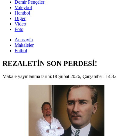
Demir Pençeler
Voleybol
Hentbol
Diğer
Video
Foto
Anasayfa
Makaleler
Futbol
REZALETİN SON PERDESİ!
Makale yayınlanma tarihi:
18 Şubat 2026, Çarşamba - 14:32