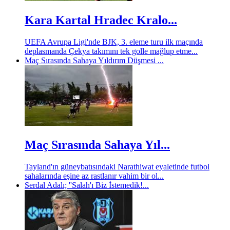
Kara Kartal Hradec Kralo...
UEFA Avrupa Ligi'nde BJK, 3. eleme turu ilk maçında
deplasmanda Çekya takımını tek golle mağlup etme...
Maç Sırasında Sahaya Yıldırım Düşmesi ...
Maç Sırasında Sahaya Yıl...
Tayland'ın güneybatısındaki Narathiwat eyaletinde futbol
sahalarında eşine az rastlanır vahim bir ol...
Serdal Adalı; ''Salah'ı Biz İstemedik!...