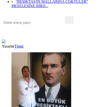
•
''BEŞİKTAŞ'IN MALLARINA ÇÖKTÜLER''
MESELESİNE BİRD...
Yazarlar
Tümü