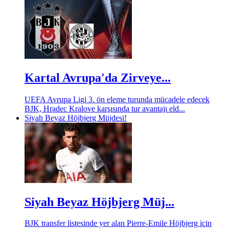
Kartal Avrupa'da Zirveye...
UEFA Avrupa Ligi 3. ön eleme turunda mücadele edecek
BJK, Hradec Kralove karşısında tur avantajı eld...
Siyah Beyaz Höjbjerg Müjdesi!
Siyah Beyaz Höjbjerg Müj...
BJK transfer listesinde yer alan Pierre-Emile Höjbjerg için