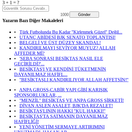
3 + 1 = ?
Gönder
Yazarın Bazı Diğer Makaleleri
•
Türk Futbolunda Bu Kadar ''Kirlenmek Güzel'' Değil...
•
UTANÇ ABİDESİ BJK SENATO TOPLANTISI!
•
BELGELİ VE ÜST DÜZEY SKANDAL!
•
KANDIRILMAYI SEVİYOR MUYUZ? ALLAH
AFFEDER Mİ?
•
'SEBA SONRASI BEŞİKTAŞ NASIL ELE
GEÇİRİLDİ?'...
•
BEŞİKTAŞ'I VE KENDİNİ TÜKETMENİN
DAYANILMAZ HAFİFL...
•
''BEŞİKTAŞLI KANDIRILIYOR ALLAH AFFETSİN!''
•
ANPA GROSS-CABİR YAPI GİBİ KARIŞIK
SPONSORLUKLAR, ...
•
''MENZİL'' BEŞİKTAŞ VE ANPA GROSS ŞİRKETİ!
•
DİVAN ASLEN ASALET, BJK'DA REZALET!
•
BEŞİKTAŞ'LININ HAKKI ''KUL HAKKI!''
•
BEŞİKTAŞ'TA SATMANIN DAYANILMAZ
HAFİFLİĞİ!
•
YENİ YÖNETİM SERMAYE ARTIRIMINI