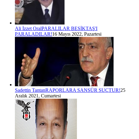
Ali İzzet Oral
PARALILAR BEŞİKTAŞ'I
PARALADILAR!
16 Mayıs 2022, Pazartesi
Sadettin Tantan
RAPORLARA SANSÜR SUÇTUR!
25
Aralık 2021, Cumartesi