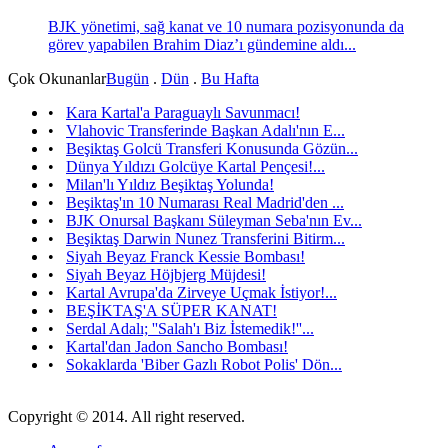
BJK yönetimi, sağ kanat ve 10 numara pozisyonunda da
görev yapabilen Brahim Diaz’ı gündemine aldı...
Çok Okunanlar
Bugün
.
Dün
.
Bu Hafta
•
Kara Kartal'a Paraguaylı Savunmacı!
•
Vlahovic Transferinde Başkan Adalı'nın E...
•
Beşiktaş Golcü Transferi Konusunda Gözün...
•
Dünya Yıldızı Golcüye Kartal Pençesi!...
•
Milan'lı Yıldız Beşiktaş Yolunda!
•
Beşiktaş'ın 10 Numarası Real Madrid'den ...
•
BJK Onursal Başkanı Süleyman Seba'nın Ev...
•
Beşiktaş Darwin Nunez Transferini Bitirm...
•
Siyah Beyaz Franck Kessie Bombası!
•
Siyah Beyaz Höjbjerg Müjdesi!
•
Kartal Avrupa'da Zirveye Uçmak İstiyor!...
•
BEŞİKTAŞ'A SÜPER KANAT!
•
Serdal Adalı; ''Salah'ı Biz İstemedik!''...
•
Kartal'dan Jadon Sancho Bombası!
•
Sokaklarda 'Biber Gazlı Robot Polis' Dön...
Copyright © 2014. All right reserved.