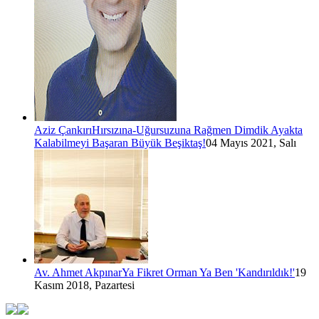
Aziz Çankırı
Hırsızına-Uğursuzuna Rağmen Dimdik Ayakta
Kalabilmeyi Başaran Büyük Beşiktaş!
04 Mayıs 2021, Salı
Av. Ahmet Akpınar
Ya Fikret Orman Ya Ben 'Kandırıldık!'
19
Kasım 2018, Pazartesi