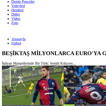
Demir Pençeler
Voleybol
Hentbol
Diğer
Video
Foto
Anasayfa
Futbol
BEŞİKTAŞ MİLYONLARCA EURO'YA GO
İtalyan Manşetlerinde Bir Türk: Semih Kılıçsoy...