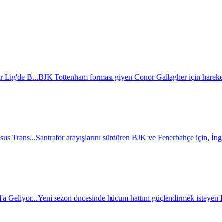
r Lig'de B...
BJK Tottenham forması giyen Conor Gallagher için hareket
sus Trans...
Santrafor arayışlarını sürdüren BJK ve Fenerbahçe için, İngili
a Geliyor...
Yeni sezon öncesinde hücum hattını güçlendirmek isteyen BJ