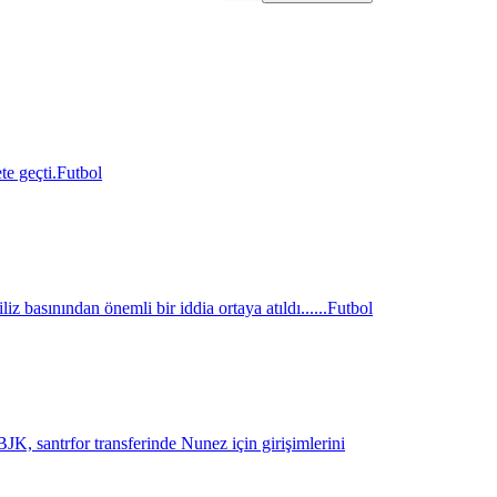
e geçti.
Futbol
z basınından önemli bir iddia ortaya atıldı......
Futbol
K, santrfor transferinde Nunez için girişimlerini