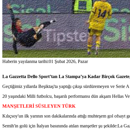
Haberin yayılanma tarihi:
01 Şubat 2026, Pazar
La Gazzetta Dello Sport’tan La Stampa’ya Kadar Birçok Gazete,
Geçtiğimiz yıllarda Beşiktaş'ta yaptığı çıkışı sürdüremeyen ve Serie 
20 yaşındaki Milli futbolcu, başarılı performansı dün akşam Hellas Ver
MANŞETLERİ SÜSLEYEN TÜRK
Kılıçsoy'un ilk yarının son dakikalarında attığı muhteşem gol ofsayt g
Semih'in golü için İtalyan basınında atılan manşetler şu şekilde:La Ga