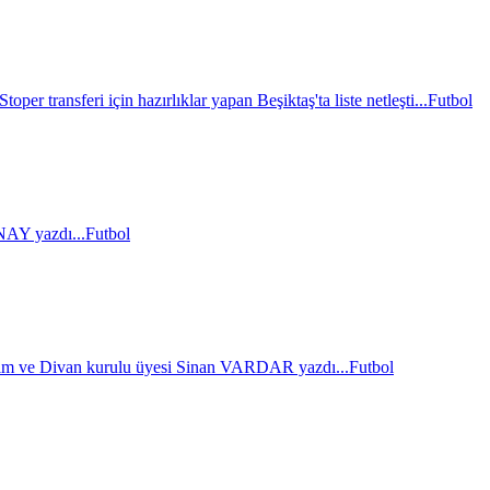
Stoper transferi için hazırlıklar yapan Beşiktaş'ta liste netleşti...
Futbol
AY yazdı...
Futbol
im ve Divan kurulu üyesi Sinan VARDAR yazdı...
Futbol