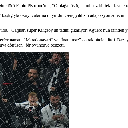
rektörü Fabio Pisacane'nin, "O olağanüstü, inanılmaz bir teknik yetene
lığıyla okuyucularına duyurdu. Genç yıldızın adaptasyon sürecini hızl
tıfla, "Cagliari süper Kılıçsoy'un tadını çıkarıyor: Agüero'nun izinden 
erformansını "Maradonavari" ve "İnanılmaz" olarak nitelendirdi. Bazı y
ğuya dönüşen" bir oyuncuya benzetti.