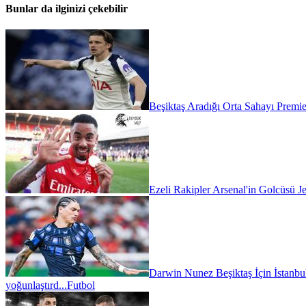
Bunlar da ilginizi çekebilir
Beşiktaş Aradığı Orta Sahayı Premie
Ezeli Rakipler Arsenal'in Golcüsü Je
Darwin Nunez Beşiktaş İçin İstanbul'
yoğunlaştırd...
Futbol