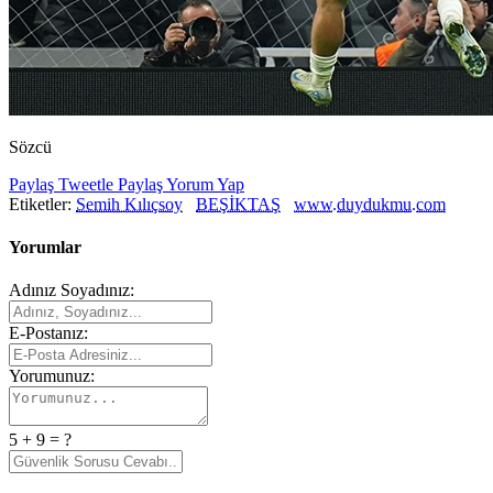
Sözcü
Paylaş
Tweetle
Paylaş
Yorum Yap
Etiketler:
Semih Kılıçsoy
BEŞİKTAŞ
www.duydukmu.com
Yorumlar
Adınız Soyadınız:
E-Postanız:
Yorumunuz:
5 + 9 = ?