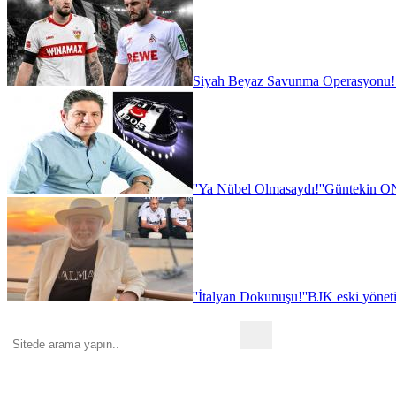
Siyah Beyaz Savunma Operasyonu!
''Ya Nübel Olmasaydı!''
Güntekin ON
''İtalyan Dokunuşu!''
BJK eski yönet