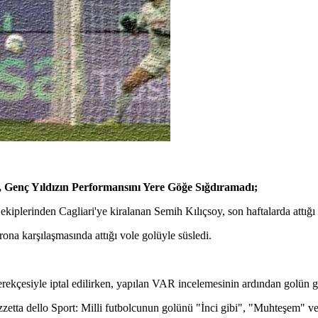
 Genç Yıldızın Performansını Yere Göğe Sığdıramadı;
A ekiplerinden Cagliari'ye kiralanan Semih Kılıçsoy, son haftalarda att
ona karşılaşmasında attığı vole golüyle süsledi.
erekçesiyle iptal edilirken, yapılan VAR incelemesinin ardından golün ge
zzetta dello Sport: Milli futbolcunun golünü "İnci gibi", "Muhteşem" ve 