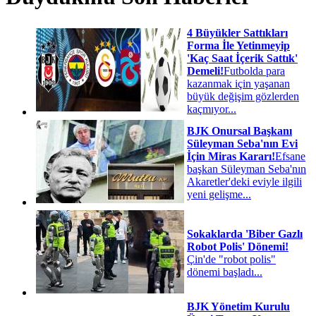
4 Büyükler Sattıkları
Forma İle Yetinmeyip
'Kaç Saat İçerik Sattık'
Demeli!
Futbolda para
kazanmak için yaşanan
büyük değişim gözlerden
kaçmıyor...
BJK Onursal Başkanı
Süleyman Seba'nın Evi
İçin Miras Kararı!
Efsane
başkan Süleyman Seba'nın
Akaretler'deki eviyle ilgili
yeni gelişme...
Sokaklarda 'Biber Gazlı
Robot Polis' Dönemi!
Çin'de "robot polis"
dönemi başladı...
BJK Yönetim Kurulu