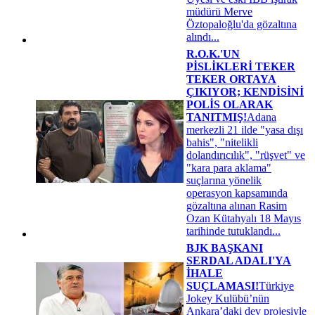
müdürü Merve
Öztopaloğlu'da gözaltına
alındı...
R.O.K.'UN
PİSLİKLERİ TEKER
TEKER ORTAYA
ÇIKIYOR; KENDİSİNİ
POLİS OLARAK
TANITMIŞ!
Adana
merkezli 21 ilde "yasa dışı
bahis", "nitelikli
dolandırıcılık", "rüşvet" ve
"kara para aklama"
suçlarına yönelik
operasyon kapsamında
gözaltına alınan Rasim
Ozan Kütahyalı 18 Mayıs
tarihinde tutuklandı...
BJK BAŞKANI
SERDAL ADALI'YA
İHALE
SUÇLAMASI!
Türkiye
Jokey Kulübü’nün
Ankara’daki dev projesiyle