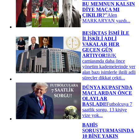
BU MEMNUN KALSIN
DİYE MAÇA MI
ÇIKILIR?''
Alen
MARKARYAN yazdı...
BEŞİKTAŞ İSMİ İLE
İLİŞKİLİ ADLİ
VAKALAR HER
GEÇEN GÜN
ARTIYOR!
BJK
camiasında daha önce
yönetim kademelerinde yer
alan bazı isimlerle ilgili adli
süreçler dikkat çekti...
DÜNYA KUPASI'NDA
MAÇLARDAN ÖNCE
OLAYLAR
BAŞLADI!
Futbolcuya 7
saatlik sorgu, 13 kişiye
vize yok...
BAHİS
SORUŞTURMASINDA
10 BİNE YAKIN