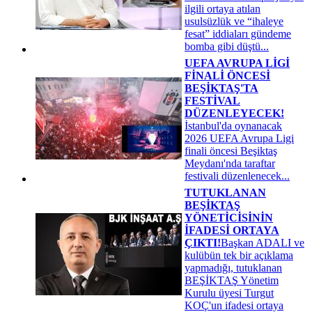
ilgili ortaya atılan
usulsüzlük ve “ihaleye
fesat” iddiaları gündeme
bomba gibi düştü...
UEFA AVRUPA LİGİ
FİNALİ ÖNCESİ
BEŞİKTAŞ'TA
FESTİVAL
DÜZENLEYECEK!
İstanbul'da oynanacak
2026 UEFA Avrupa Ligi
finali öncesi Beşiktaş
Meydanı'nda taraftar
festivali düzenlenecek...
TUTUKLANAN
BEŞİKTAŞ
YÖNETİCİSİNİN
İFADESİ ORTAYA
ÇIKTI!
Başkan ADALI ve
kulübün tek bir açıklama
yapmadığı, tutuklanan
BEŞİKTAŞ Yönetim
Kurulu üyesi Turgut
KOÇ'un ifadesi ortaya