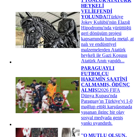
1 TONLUK ATATÜRK
HEYKELİ
VELİEFENDİ
YOLUNDA!
Türkiye
Jokey Kulübü'nün Elazığ
Hipodromu'nda yürüttüğü
geri dönüşüm projesi
kapsamında hurda metal, at
nalı ve endüstriyel
malzemelerden Atatürk
heykeli ile Gazi Koşusu
Atatürk Anıtı yapıldı...
PARAGUAYLI
FUTBOLCU
HAKEMİN SAATİNİ
ÇALMAMIŞ, ÖDÜNÇ
ALMIŞ!
2026 FIFA
Dünya Kupası'nda
Paraguay'ın Türkiye'yi 1-0
mağlup ettiği karşılaşmada
yaşanan ilginç bir olay
sosyal medyada geniş
yankı uyandırdı.
''O MUTLU OLSUN,