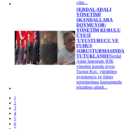
çıktı...
SERDAL ADALI
YÖNETİMİ
SKANDALLARA
DOYMUYOR;
YÖNETİM KURULU
ÜYESİ
'UYUŞTURUCU VE
FUHUŞ
SORUŞTURMASINDA
TUTUKLANDI!
Serdal
Adalı listesinde BJK
yönetim kurulu üyesi
Turgut Koç, yürütülen
uyuşturucu ve fuhuş
soruşturması kapsamında
gözaltına alındı...
1
2
3
4
5
6
7