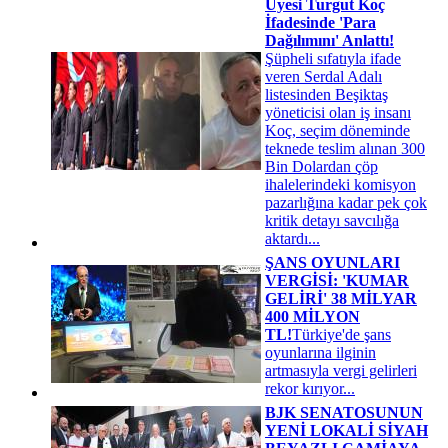
Üyesi Turgut Koç
İfadesinde 'Para
Dağılımını' Anlattı!
Şüpheli sıfatıyla ifade
veren Serdal Adalı
listesinden Beşiktaş
yöneticisi olan iş insanı
Koç, seçim döneminde
teknede teslim alınan 300
Bin Dolardan çöp
ihalelerindeki komisyon
pazarlığına kadar pek çok
kritik detayı savcılığa
aktardı...
ŞANS OYUNLARI
VERGİSİ: 'KUMAR
GELİRİ' 38 MİLYAR
400 MİLYON
TL!
Türkiye'de şans
oyunlarına ilginin
artmasıyla vergi gelirleri
rekor kırıyor...
BJK SENATOSUNUN
YENİ LOKALİ SİYAH