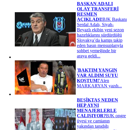
BAŞKAN ADALI
OLAY TRANSFERİ
RESMEN
AÇIKLADI!
BJK Başkanı
Serdal Adalı, Siyah-
Beyazlı ekibin yeni sezon
hazırlıklarını sürdürdüğü
Slovakya’da kampı takip
eden basın mensuplarıyla
sohbet yemeğinde bir
araya geldi...
'BAKTIM YANGIN
VAR ALDIM SUYU
KOŞTUM!'
Alen
MARKARYAN yazdı...
BEŞİKTAŞ NEDEN
HEP AYNI
MENAJERLERLE
ÇALIŞIYOR?
BJK ongre
üyesi ve camianın
yakından tanıdığı