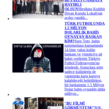
BEYAZLI CAMİAYA
HAYIRLI
OLSUN!
Beşiktaş Kulübü
Divan Kurulu Lokali'nin
açılışı yapıldı...
TÜRK FUTBOLUNDA
1.5 MİLYON
DOLARLIK BAHİS
OYNAYAN BAŞKAN
KİM?
Spor Toto, bahis
soruşturması kapsamında
14 bine yakın kulüp
başkanı ve yöneticiye ait
bahis verilerini Türkiye
Futbol Federasyonu'na
gönderdi. Sonuçlara göre
sadece kulüplerin de
yaptırımla karşı karşıya
kalabileceği belirtilirken,
bir başkanının 1.5 Milyon
Dolar bahis oynadığı iddia
ediliyor...
''BU FİLMİ
GÖRMÜŞTÜM!''
BJK,