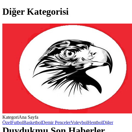
Diğer Kategorisi
Kategori
Ana Sayfa
Özel
Futbol
Basketbol
Demir Pençeler
Voleybol
Hentbol
Diğer
Duydukmu Son Haberler