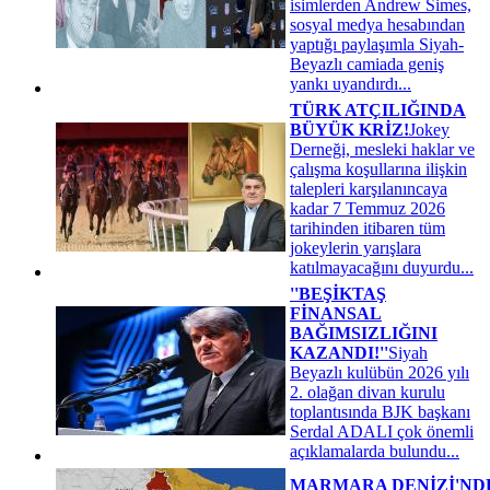
isimlerden Andrew Simes,
sosyal medya hesabından
yaptığı paylaşımla Siyah-
Beyazlı camiada geniş
yankı uyandırdı...
TÜRK ATÇILIĞINDA
BÜYÜK KRİZ!
Jokey
Derneği, mesleki haklar ve
çalışma koşullarına ilişkin
talepleri karşılanıncaya
kadar 7 Temmuz 2026
tarihinden itibaren tüm
jokeylerin yarışlara
katılmayacağını duyurdu...
''BEŞİKTAŞ
FİNANSAL
BAĞIMSIZLIĞINI
KAZANDI!''
Siyah
Beyazlı kulübün 2026 yılı
2. olağan divan kurulu
toplantısında BJK başkanı
Serdal ADALI çok önemli
açıklamalarda bulundu...
MARMARA DENİZİ'ND