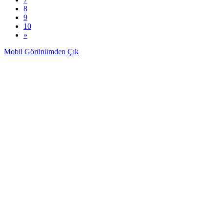
8
9
10
»
Mobil Görünümden Çık