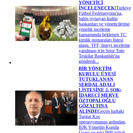
YÖNETİCİ
İNCELENECEK!
Türkiye
Futbol Federasyonu'na,
bahis oynayan kulüp
başkanları ve yöneticilerine
yönelik inceleme
kapsamında beklenen TC
kimlik numaraları listesi
ulaştı. TFF, listeyi inceleme
yapılması için Spor Toto
Teşkilat Başkanlığı'na
gönderdi...
BİR YÖNETİM
KURULU ÜYESİ
TUTUKLANAN
SERDAL ADALI
LİSTESİNE 2. ŞOK;
İDARECİ MERVE
ÖZTOPALOĞLU
GÖZALTINA
ALINDI!
Geçen haftaki
Turgut Koç
operasyonunun ardından,
BJK Yönetim Kurulu
Üyesi ve eski İBB iştirak