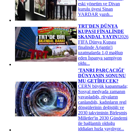
eski yönetim ve Divan
kurulu üyesi Sinan
VARDAR yazdı...
TRT'DEN DÜNYA
KUPASI FİNALİNDE
SKANDAL YAYIN!
2026
FIFA Dünya Kupası
finalinde Arjantin'i
uzatmalarda 1-0 mağlup
eden İspanya şampiyon
oldu...
'TANRI PARÇACIĞI'
DÜNYANIN SONUNU
MU GETİRECEK?
CERN büyük kapanmada;
Sosyal medyada zamanın
yavaşladığı, rüyaların
canlandığı, kadınların regl
döngülerinin değiştiği ve
2030 takviminin Birleşmiş
Milletler'in 2030 Gündemi
ile bağlantılı olduğu
iddiaları hızla yayılıyor...