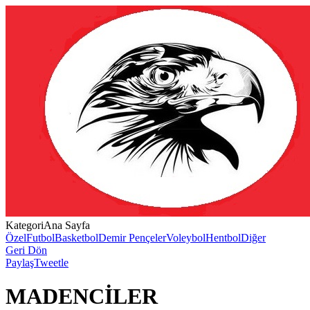
Kategori
Ana Sayfa
Özel
Futbol
Basketbol
Demir Pençeler
Voleybol
Hentbol
Diğer
Geri Dön
Paylaş
Tweetle
MADENCİLER