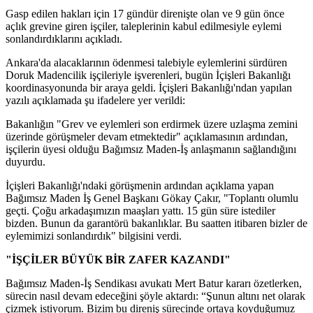
Gasp edilen hakları için 17 gündür direnişte olan ve 9 gün önce
açlık grevine giren işçiler, taleplerinin kabul edilmesiyle eylemi
sonlandırdıklarını açıkladı.
Ankara'da alacaklarının ödenmesi talebiyle eylemlerini sürdüren
Doruk Madencilik işçileriyle işverenleri, bugün İçişleri Bakanlığı
koordinasyonunda bir araya geldi. İçişleri Bakanlığı'ndan yapılan
yazılı açıklamada şu ifadelere yer verildi:
Bakanlığın "Grev ve eylemleri son erdirmek üzere uzlaşma zemini
üzerinde görüşmeler devam etmektedir" açıklamasının ardından,
işçilerin üyesi olduğu Bağımsız Maden-İş anlaşmanın sağlandığını
duyurdu.
İçişleri Bakanlığı'ndaki görüşmenin ardından açıklama yapan
Bağımsız Maden İş Genel Başkanı Gökay Çakır, "Toplantı olumlu
geçti. Çoğu arkadaşımızın maaşları yattı. 15 gün süre istediler
bizden. Bunun da garantörü bakanlıklar. Bu saatten itibaren bizler de
eylemimizi sonlandırdık" bilgisini verdi.
"İŞÇİLER BÜYÜK BİR ZAFER KAZANDI"
Bağımsız Maden-İş Sendikası avukatı Mert Batur kararı özetlerken,
sürecin nasıl devam edeceğini şöyle aktardı: “Şunun altını net olarak
çizmek istiyorum. Bizim bu direniş sürecinde ortaya koyduğumuz