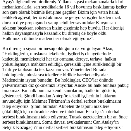
Ayaş’ı ilgilendiren bir direniş. Yıllarca siyasi mekanizmalarla idari
mekanizmalarla, sarı sendikalarla 16 yıl boyunca baskılanmış işçiler
son çare olarak bizimle iletişime geçtiler. Bizim için vatan haini,
tehlikeli agresif, terrörist aklınıza ne geliyorsa işçiler bizden uzak
dursun diye propaganda yapıp tehditler savurdular Kurşunsan
sıkarsın bıçaksan sokarsan bizim çizgimiz hep buydu. Her direnişi
halkın dayanışmasıyla kazandık bu direniş de böyle oldu.
Halkımızın önünde madenciler olarak eğiliyoruz”.
Bu direnişin siyasi bir mesajı olduğunu da vurgulayan Aksu,
“Holdinglerin, uluslarası tekellerin, işçileri iş cinayetlerinde
katlettiği, memleketteki her tür ormana, dereye, tarlaya, halkın
yoksullaşmaya mahkum edildiği, çaresizlik içine sürüklendiği bir
Türkiye tablosunda tek kazanan var. Yönetenler! Burada
holdinglerle, uluslarası tekellerle birlikte hareket ediyorlar.
Madencinin isyanı bunadır. Bu holdingler, CEO’lar önünde
yalvarmamızı diz çökmemizi istiyorlar. Ancak bu halk bunlara pabuç
bırakmaz. Bu halk bunlara kendi sınırılarını, hadlerini gösterir,
gösterecek. Şimdi buradan Antep’te tekstil işçilerinin haklarını
savunduğu için Mehmet Türkmen’in derhal serbest bırakılmasını
talep ediyoruz. Şimdi buradan Akbelen’de tapulu arazilere
çöküldüğü için mücadele eden ve tutuklanan Esra Işık’ın derhal
serbest bırakılmasını talep ediyoruz. Tutsak gazetecilerin bir an önce
serbest bırakılmasını, Soma davası avukatlarının; Can Atalay’ın
Selçuk Kozağaçlı’nın derhal serbest bırakılmasını talep ediyoruz”