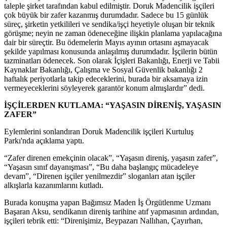
taleple şirket tarafından kabul edilmiştir. Doruk Madencilik işçileri
çok büyük bir zafer kazanmış durumdadır. Sadece bu 15 günlük
süreç, şirketin yetkilileri ve sendika/işçi heyetiyle oluşan bir teknik
görüşme; neyin ne zaman ödeneceğine ilişkin planlama yapılacağına
dair bir süreçtir. Bu ödemelerin Mayıs ayının ortasını aşmayacak
şekilde yapılması konusunda anlaşılmış durumdadır. İşçilerin bütün
tazminatları ödenecek. Son olarak İçişleri Bakanlığı, Enerji ve Tabii
Kaynaklar Bakanlığı, Çalışma ve Sosyal Güvenlik bakanlığı 2
haftalık periyotlarla takip edeceklerini, burada bir aksamaya izin
vermeyeceklerini söyleyerek garantör konum almışlardır” dedi.
İŞÇİLERDEN KUTLAMA: “YAŞASIN DİRENİŞ, YAŞASIN
ZAFER”
Eylemlerini sonlandıran Doruk Madencilik işçileri Kurtuluş
Parkı'nda açıklama yaptı.
“Zafer direnen emekçinin olacak”, “Yaşasın direniş, yaşasın zafer”,
“Yaşasın sınıf dayanışması”, “Bu daha başlangıç mücadeleye
devam”, “Direnen işçiler yenilmezdir” sloganları atan işçiler
alkışlarla kazanımlarını kutladı.
Burada konuşma yapan Bağımsız Maden İş Örgütlenme Uzmanı
Başaran Aksu, sendikanın direniş tarihine atıf yapmasının ardından,
işçileri tebrik etti: “Direnişimiz, Beypazarı Nallıhan, Çayırhan,