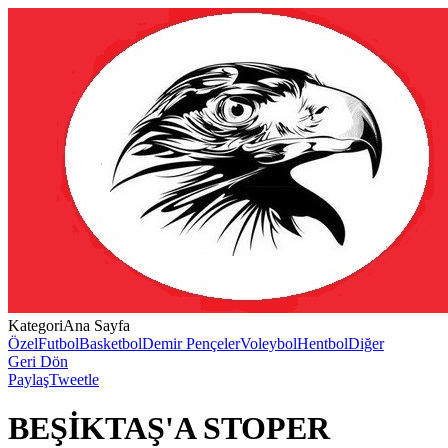
Kategori
Ana Sayfa
Özel
Futbol
Basketbol
Demir Pençeler
Voleybol
Hentbol
Diğer
Geri Dön
Paylaş
Tweetle
BEŞİKTAŞ'A STOPER