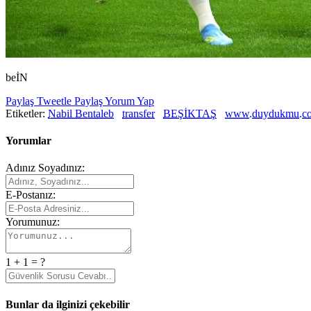
beİN
Paylaş
Tweetle
Paylaş
Yorum Yap
Etiketler:
Nabil Bentaleb
transfer
BEŞİKTAŞ
www.duydukmu.c
Yorumlar
Adınız Soyadınız:
E-Postanız:
Yorumunuz:
1 + 1 = ?
Bunlar da ilginizi çekebilir