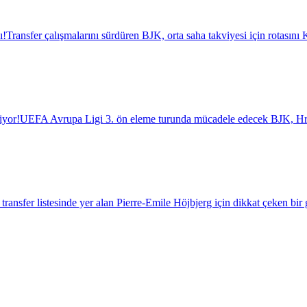
ı!
Transfer çalışmalarını sürdüren BJK, orta saha takviyesi için rotasını K
iyor!
UEFA Avrupa Ligi 3. ön eleme turunda mücadele edecek BJK, Hrade
transfer listesinde yer alan Pierre-Emile Höjbjerg için dikkat çeken bir 