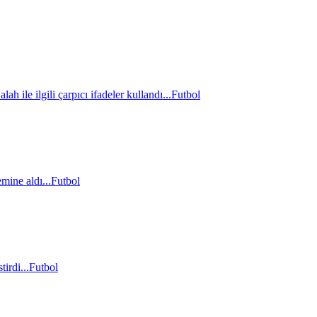
le ilgili çarpıcı ifadeler kullandı...
Futbol
mine aldı...
Futbol
irdi...
Futbol