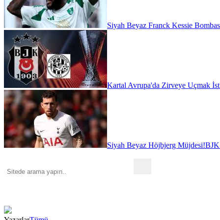
Siyah Beyaz Franck Kessie Bombas
Kartal Avrupa'da Zirveye Uçmak İst
Siyah Beyaz Höjbjerg Müjdesi!
BJK 
Yazarlar
Tümü