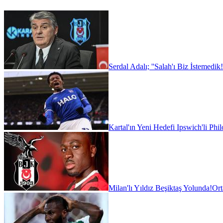
Serdal Adalı; ''Salah'ı Biz İstemedik!
Kartal'ın Yeni Hedefi Ipswich'li Phi
Milan'lı Yıldız Beşiktaş Yolunda!
Ort