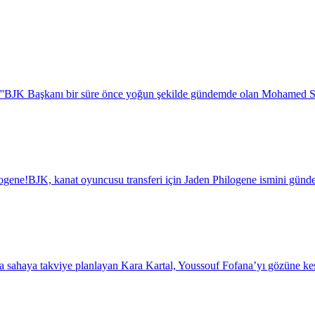
''
BJK Başkanı bir süre önce yoğun şekilde gündemde olan Mohamed Salah i
logene!
BJK, kanat oyuncusu transferi için Jaden Philogene ismini günde
a sahaya takviye planlayan Kara Kartal, Youssouf Fofana’yı gözüne kest