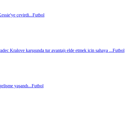
essie'ye çevirdi...
Futbol
c Kralove karşısında tur avantajı elde etmek için sahaya ...
Futbol
gelişme yaşandı...
Futbol